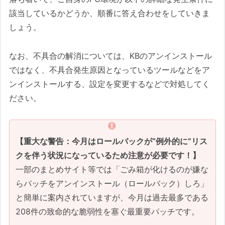
の初動）
該当しているかどうか、順番に答え合わせをしていきま
3-5. 暫定的な切り分けと対処案
しょう。
3-5. 暫定的な切り分けと対処案
なお、不具合の解消については、KBのアンインストール
上級者かつ興味のある方へのWinUp
ではなく、不具合発生原因となっているツールなどをア
失敗時の障害の重大インシデント発
ンインストールする、設定を変更するなどで対処してく
生ケースが増えた事情の推測
ださい。
2026/06/10 12：30時点の情報をもとに
作成した状況報告
🟢 【改善・吉報】Windows
【重大な警告：今月はロールバックが“例外的に”リス
11（25H2 / 24H2）で修正された重
クを伴う状況になっているため注意が必要です！】
篤な障害
一部のまとめサイト等では「ごみ箱が化けるのが嫌な
⚠️ 【環境依存】Windows 11（25H2
らパッチをアンインストール（ロールバック）しろ」
/ 24H2）環境における新たなユーザ
と簡単に案内されていますが、今月は過去最多である
ー報告
208件の致命的な脆弱性を塞ぐ最重要パッチです。
Windows 10（22H2 ESU環境含む）