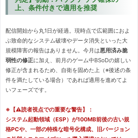
上、条件付きで適用を推奨
配信開始から丸1日が経過。現時点で広範囲におよ
ぶ致命的なシステム破壊やデータ消失といった大
規模障害の報告はありません。今月は
悪用済み脆
弱性の修正
に加え、前月のゲーム中BSoDの嬉しい
修正が含まれるため、自衛を固めた上（※後述の条
件を満たしている場合）であれば適用を進めてよ
いフェーズです。
※【⚠️読者視点での重要な警告】：
システム起動領域（ESP）が100MB前後の古い規
格PCや、一部の特殊な暗号化構成、旧バージョン