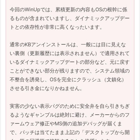
における傾向
今回のWinUpでは、累積更新の内容もOSの根幹に係
Windows 11側の状況詳細
るものが含まれていますし、ダイナミックアップデー
Windows 10側の状況詳細
トとの依存性が非常に高くなったいます。
資料：先行情報・インサイダー版の
記録
通常のKBアンインストールは、一般には目に見えな
い裏側（更新履歴には表示されません）で適用されて
2. 今回の公式発表と独自障害予測
いるダイナミックアップデートの部分など、元に戻す
Microsoft公式発表：今月の「既知の不具
ことができない部分が残りますので、システム領域の
合」（2026/06/10時点）
不整合を誘発し、OSを完全にクラッシュ（文鎮化）
1. Windows 11 Version 25H2・24H2
させる引き金になりかねません。
(KB5094126) の既知の不具合
2. Windows 10 Version 22H2 (ESU)
実害の少ない表示バグのために安全弁を自ら引きちぎ
(KB5094127) の既知の不具合
るようなギャンブルは絶対に避け、メーカーからのフ
公式情報ページ
ァームウェア修正やMS側の追加デバッグが届くま
3. 本サイト独自の障害予測（2026/06/10
で、パッチは当てたまま上記の「デスクトップから開
時点）