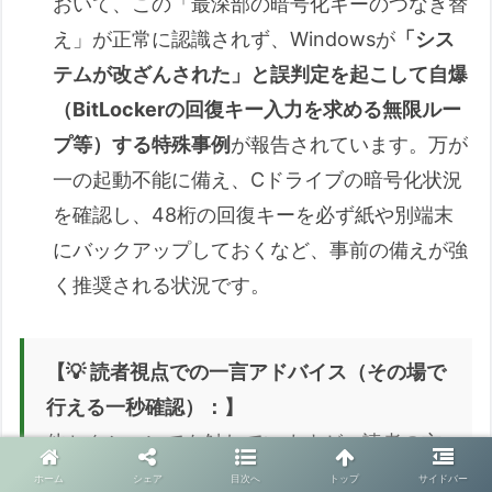
おいて、この「最深部の暗号化キーのつなぎ替
え」が正常に認識されず、Windowsが
「シス
テムが改ざんされた」と誤判定を起こして自爆
（BitLockerの回復キー入力を求める無限ルー
プ等）する特殊事例
が報告されています。万が
一の起動不能に備え、Cドライブの暗号化状況
を確認し、48桁の回復キーを必ず紙や別端末
にバックアップしておくなど、事前の備えが強
く推奨される状況です。
【💡 読者視点での一言アドバイス（その場で
行える一秒確認）：】
他セクションでも触れていますが、読者の方
がその日読みに来た部分だけで一瞬で自衛の
ホーム
シェア
目次へ
トップ
サイドバー