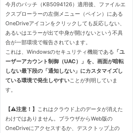
今月のパッチ（KB5094126）適用後、ファイルエ
(ESU)
クスプローラーの左側メニュー（ペイン）にある
諸注意情報等
OneDriveアイコンをクリックしても反応しない、
この記事について（2026/06/15版）
あるいはエラーが出て中身が開けないという不具
アップデート適用前の準備と心構え
合が一部環境で報告されています。
Q&A (2026/06/15版)
これは、Windowsのセキュリティ機能である
「ユ
Q1. パッチの適用中やサインイン直後
ーザーアカウント制御（UAC）」を、画面が暗転
に進行状況（％）が止まったり、画面
しない最下段の「通知しない」にカスタマイズし
が真っ暗なまま動きません。強制終了
ている環境で発生しやすい
ことが判明していま
すべきですか？
す。
Q2. 更新中に進行状況が35%付近で弾
かれ、エラー「0x800f0922」で元の
【⚠️注意！】
これはクラウド上のデータが消えた
状態に戻ってしまいます。
わけではありません。ブラウザからWeb版の
Q3. 再起動した瞬間に、突然
「BitLocker 48桁の回復キー」を求め
OneDriveにアクセスするか、デスクトップ上の