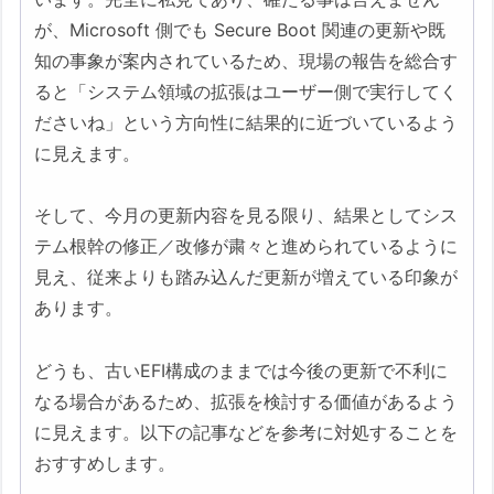
存）
が、Microsoft 側でも Secure Boot 関連の更新や既
ごみ箱の表示崩壊、および
知の事象が案内されているため、現場の報告を総合す
「空にする」時のファイル
ると「システム領域の拡張はユーザー側で実行してく
名文字化け
ださいね」という方向性に結果的に近づいているよう
1-2. 少数だが注目すべきもの・
に見えます。
特殊事例（特定環境・サードパ
ーティ依存）
そして、今月の更新内容を見る限り、結果としてシス
一部のHP製・Dell製PCに
テム根幹の修正／改修が粛々と進められているように
おける「ブルースクリーン
見え、従来よりも踏み込んだ更新が増えている印象が
（BSoD）」での起動不能
あります。
（エラー：0xc0430001な
ど）
どうも、古いEFI構成のままでは今後の更新で不利に
なる場合があるため、拡張を検討する価値があるよう
カスタマイズツール
に見えます。以下の記事などを参考に対処することを
「Windhawk」利用環境で
おすすめします。
のスタートメニュー表示消