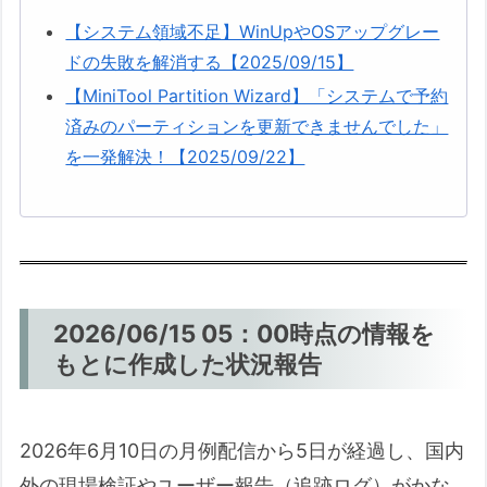
失
【システム領域不足】WinUpやOSアップグレー
2026/06/11 10：30時点の情報をもとに作
ドの失敗を解消する【2025/09/15】
成した状況報告
【MiniTool Partition Wizard】「システムで予約
1. この時点で確認されている不具
済みのパーティションを更新できませんでした」
合・不都合の情報
を一発解決！【2025/09/22】
1-1. 一般的なもの（広範囲で散
発）
1-2. 少数だが注目すべきもの・
特殊事例
2. 私の手元機材での実際のアップデ
ート挙動
2026/06/15 05：00時点の情報を
2-1. アップデート適用中の挙動
もとに作成した状況報告
（ダウンロード〜再起動）
2-2. 再起動後〜サインイン直後
2026年6月10日の月例配信から5日が経過し、国内
の挙動
外の現場検証やユーザー報告（追跡ログ）がかな
2-3. サインイン後の負荷