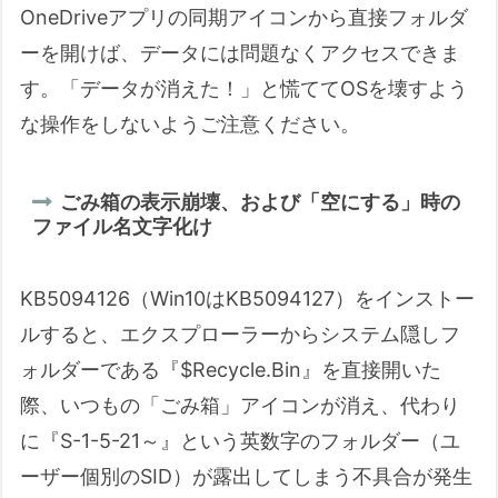
られました。PCが壊れたのでしょう
OneDriveアプリの同期アイコンから直接フォルダ
か？
ーを開けば、データには問題なくアクセスできま
Q4. パッチを適用した直後から、デス
す。「データが消えた！」と慌ててOSを壊すよう
クトップ画面が真っ暗に点滅したり、
な操作をしないようご注意ください。
エクスプローラーやスタートメニュー
が動きません。
ごみ箱の表示崩壊、および「空にする」時の
Q5. パッチの適用後、エクスプローラ
ファイル名文字化け
ーからOneDriveフォルダーを開こう
としても全く反応しません。データが
KB5094126（Win10はKB5094127）をインストー
消えてしまったのでしょうか？
Q6. エクスプローラーで特定の場所を
ルすると、エクスプローラーからシステム隠しフ
開いたら、ごみ箱のアイコンが消えて
ォルダーである『$Recycle.Bin』を直接開いた
変な英数字のフォルダーになってしま
際、いつもの「ごみ箱」アイコンが消え、代わり
いました。ファイル名も文字化けして
に『S-1-5-21～』という英数字のフォルダー（ユ
います。
ーザー個別のSID）が露出してしまう不具合が発生
Q7. 6月16日の期限までにこのパッチ