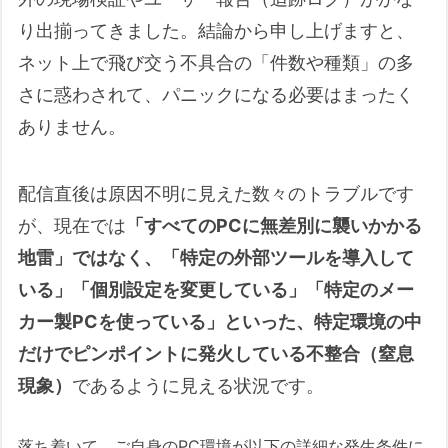
（Search Index 再構築など）
り出揃ってきました。結論から申し上げますと、
2-4. 挙動から推測される事項
ネット上で飛び交う不具合の「件数や種類」の多
2-5. 現状 Web 上の情報との整
さに惑わされて、パニックになる必要はまったく
合性
ありません。
3. 手元のHyper‑V 環境で確認された
挙動（上級者向け）
配信直後は原因不明に見えた数々のトラブルです
3-1. 起動時に発生した不具合
が、現在では
「すべてのPCに無差別に襲いかかる
（ホスト ↔ ゲスト間の初期通
地雷」ではなく、「特定の外部ツールを導入して
信エラー）
いる」「個別設定を変更している」「特定のメー
3-2. 起動後に発生した不具合
カー製PCを使っている」といった、特定環境の中
（VM 内のインターネット接続
が消失）
だけでピンポイントに発火している不整合（窒息
3-3. 今月のパッチ内容との関連
現象）
であるように見える状況です。
性（推定）
3-4. 同様の報告の有無（国内外
落ち着いて、ご自身のPC環境が以下の詳細な発生条件に