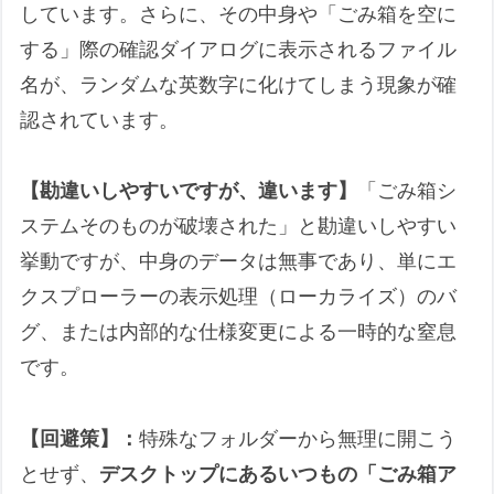
しています。さらに、その中身や「ごみ箱を空に
が正常に適用できなかった場合、PC
する」際の確認ダイアログに表示されるファイル
はいきなり動かなくなりますか？
名が、ランダムな英数字に化けてしまう現象が確
Q8. 【上級者・管理者向け】更新時の
認されています。
「真のフリーズ（デッドロック）」と
「正常なステージ移動（ステルス時
間）」を見極める客観的な切り分け方
【勘違いしやすいですが、違います】
「ごみ箱シ
法はありますか？
ステムそのものが破壊された」と勘違いしやすい
記事中の専門用語の解説（2026/06/15版）
挙動ですが、中身のデータは無事であり、単にエ
クスプローラーの表示処理（ローカライズ）のバ
最後に（2026/06/15版）
グ、または内部的な仕様変更による一時的な窒息
記事へのご質問やフィードバックにつ
です。
いて
付録：この記事の作成プロセス（AI協働メモ・
【回避策】：
特殊なフォルダーから無理に開こう
2026/06/15時点）
とせず、
デスクトップにあるいつもの「ごみ箱ア
1. この記事の目的と役割