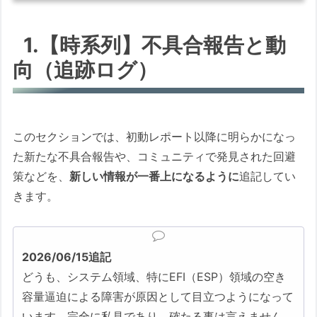
✅ 【2026/06/11 10：30時点での判定】
初動：バックアップ確保の上、条件付きで
1.【時系列】不具合報告と動
適用を推奨
向（追跡ログ）
⚠️ 適用前にこれだけは必ず！
1.【時系列】不具合報告と動向（追跡ログ）
2026/06/15 05：00時点の情報をもとに
このセクションでは、初動レポート以降に明らかになっ
作成した状況報告
た新たな不具合報告や、コミュニティで発見された回避
1. 配信から5日経過して見えてきた、
策などを、
新しい情報が一番上になるように
追記してい
追加の障害・仕様変更情報
きます。
1-1. 一般的なもの（広範囲で散
発、または環境依存の仕様・バ
グ）
2026/06/15追記
エクスプローラーから
どうも、システム領域、特にEFI（ESP）領域の空き
OneDriveフォルダーにアク
容量逼迫による障害が原因として目立つようになって
セスできない（UAC設定依
います。完全に私見であり、確たる事は言えません