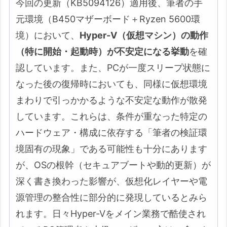
今回の更新（KB5094126）適用後、筆者の手
元環境（B450マザーボード＋Ryzen 5600環
境）において、
Hyper-V（仮想マシン）の動作
（特に開始・起動時）が不安定になる挙動
を確
認しています。また、PCが一度スリープ状態に
なった後の復帰時においても、同様に仮想環境
まわりで引っかかるような不安定な動作が散発
しています。これらは、条件が重なった特定の
ハードウェア・構成に依存する「筆者の検証環
境固有の現象」である可能性も十分にあります
が、OSの根幹（セキュアブートや動的更新）が
深く書き換わった影響が、仮想化レイヤーや電
源管理の整合性に部分的に発現しているとみら
れます。日々Hyper-Vをメイン業務で酷使され