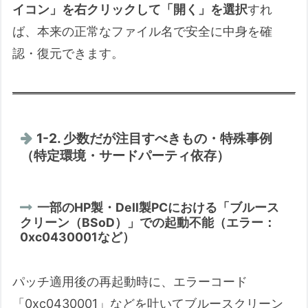
イコン」を右クリックして「開く」を選択
すれ
2. 筆者の関連経験・専門性
ば、本来の正常なファイル名で安全に中身を確
3. AIとの協働内容（調査・議論のポイン
認・復元できます。
ト）
4. 主な参照情報・検証方法
この記事中の広告リンクについて
1-2. 少数だが注目すべきもの・特殊事例
（特定環境・サードパーティ依存）
一部のHP製・Dell製PCにおける「ブルース
クリーン（BSoD）」での起動不能（エラー：
0xc0430001など）
パッチ適用後の再起動時に、エラーコード
「0xc0430001」などを吐いてブルースクリーン