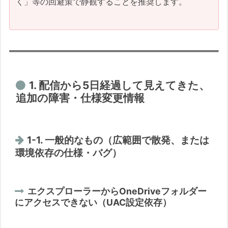
く」等の回避策で静観することを推奨します。
3.1. Win11 (25H2 / 24H2) で発生す
る可能性のある障害 (KB5094126適
用後)
3.2. Win10（22H2 ESU）で発生する
可能性のある障害 (KB5094127適用
1. 配信から5日経過して見えてきた、
後)
追加の障害・仕様変更情報
今回の予測の妥当性検証
配信直後の初動レポート（2026/06/10時
点）
1-1. 一般的なもの（広範囲で散発、または
【参考】一般配信前のインサイダー
環境依存の仕様・バグ）
版での不具合概況
正式提供直後の動向 (2026/06/10
エクスプローラーからOneDriveフォルダー
12:00 時点)
にアクセスできない（UAC設定依存）
Windows 11 (25H2 / 24H2)
Windows 10 Version 22H2