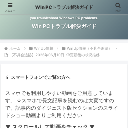
Win PCトラブル解決ガイド
メニュー
検索
Windows PCのトラブル解決をお手伝いするサイトです。 This site helps
you troubleshoot Windows PC problems.
Win PCトラブル解決ガイド
ホーム
WinUp情報
WinUp情報（不具合追跡）
【不具合追跡】2026年06月10日 KB更新後の状況推移
📱 スマートフォンでご覧の方へ
スマホでも利用しやすい動画をご用意していま
す。
↓スマホで長文記事を読むのは大変ですの
で、記事内のダイジェスト版セクションのスライ
ドショー動画よりご利用ください
▼ スクロールして動画をチェック ▼