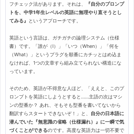
フチェック法があります。それは、
『自分のプロンプ
トを、中学1年生レベルの英語に無理やり直そうとし
てみる』
というアプローチです。
英語という言語は、ガチガチの論理システム（仕様
書）です。「誰が（I）」「いつ（When）」「何を
（What）」というプラグを順番にカチッとはめ込ま
なければ、1つの文章すら組み立てられない構造にな
っています。
そのため、英語が不得意な人ほど、「ええと、このプ
ロンプトを英語にしようとすると……主語の次はマシ
ンの型番か？ あれ、そもそも型番を書いてないから
翻訳すらスタートできないぞ！」と、
自分の日本語に
潜んでいた『無意識の省略（仕様漏れ）』に一瞬で気
づくことができる
のです。高度な英語力は一切不要で