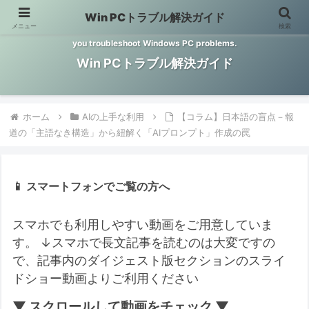
Win PCトラブル解決ガイド
メニュー
検索
Windows PCのトラブル解決をお手伝いするサイトです。 This site helps
you troubleshoot Windows PC problems.
Win PCトラブル解決ガイド
ホーム
AIの上手な利用
【コラム】日本語の盲点－報
道の「主語なき構造」から紐解く「AIプロンプト」作成の罠
📱 スマートフォンでご覧の方へ
スマホでも利用しやすい動画をご用意していま
す。
↓スマホで長文記事を読むのは大変ですの
で、記事内のダイジェスト版セクションのスライ
ドショー動画よりご利用ください
▼ スクロールして動画をチェック ▼