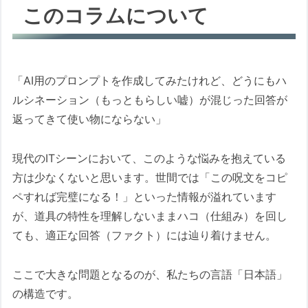
このコラムについて
1. 新聞記事の解剖：主語の隠蔽と、主観のファ
クト化
具体的にどのようになってしまうこと
でAIプロンプトが劣化/破損するの
「AI用のプロンプトを作成してみたけれど、どうにもハ
か？
ルシネーション（もっともらしい嘘）が混じった回答が
返ってきて使い物にならない」
2. AIプロンプトにおける「主語なき自爆」
3. sage（賢者）のAI協働術：「仕様漏れ」を
現代のITシーンにおいて、このような悩みを抱えている
先回りしてロックする
方は少なくないと思います。世間では「この呪文をコピ
ペすれば完璧になる！」といった情報が溢れています
4. 結び
が、道具の特性を理解しないままハコ（仕組み）を回し
ても、適正な回答（ファクト）には辿り着けません。
ここで大きな問題となるのが、私たちの言語「日本語」
の構造です。