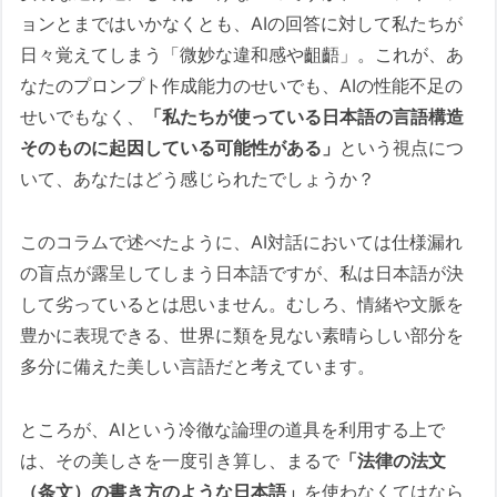
ョンとまではいかなくとも、AIの回答に対して私たちが
日々覚えてしまう「微妙な違和感や齟齬」。これが、あ
なたのプロンプト作成能力のせいでも、AIの性能不足の
せいでもなく、
「私たちが使っている日本語の言語構造
そのものに起因している可能性がある」
という視点につ
いて、あなたはどう感じられたでしょうか？
このコラムで述べたように、AI対話においては仕様漏れ
の盲点が露呈してしまう日本語ですが、私は日本語が決
して劣っているとは思いません。むしろ、情緒や文脈を
豊かに表現できる、世界に類を見ない素晴らしい部分を
多分に備えた美しい言語だと考えています。
ところが、AIという冷徹な論理の道具を利用する上で
は、その美しさを一度引き算し、まるで
「法律の法文
（条文）の書き方のような日本語」
を使わなくてはなら