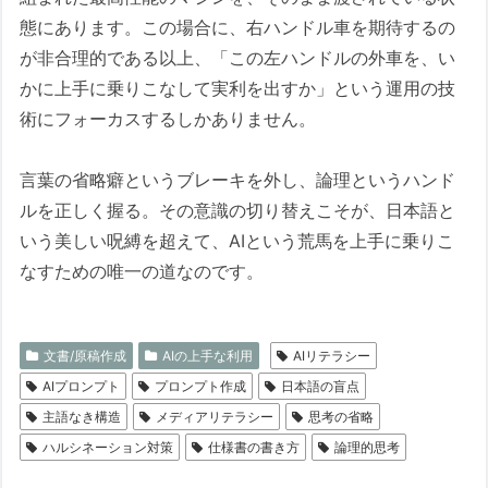
態にあります。この場合に、右ハンドル車を期待するの
が非合理的である以上、「この左ハンドルの外車を、い
かに上手に乗りこなして実利を出すか」という運用の技
術にフォーカスするしかありません。
言葉の省略癖というブレーキを外し、論理というハンド
ルを正しく握る。その意識の切り替えこそが、日本語と
いう美しい呪縛を超えて、AIという荒馬を上手に乗りこ
なすための唯一の道なのです。
文書/原稿作成
AIの上手な利用
AIリテラシー
AIプロンプト
プロンプト作成
日本語の盲点
主語なき構造
メディアリテラシー
思考の省略
ハルシネーション対策
仕様書の書き方
論理的思考