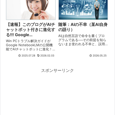
【速報】このブログがAIチ
随筆：AIの不幸（某AI自身
ャットボット付きに進化す
の語り）
る!!! Google
AIは自然言語で命令を書くプロ
NotebookLM「公開ノー
グラムである──その前提を知ら
Win PCトラブル解決ガイドが
ないまま使われる不幸と、誤用
トブック」の衝撃と活用術
Google NotebookLMの公開機
の本質をAI自身が語る随筆。
能でAIチャットボットに進化！
【2025/07/28】
膨大な記事からPCトラブルの解
2025.07.28
2026.02.03
2026.05.25
決策をAIに直接質問。検索不要
の新体験、賢い活用術、AIの特
性、外部評価まで徹底解説しま
す
スポンサーリンク