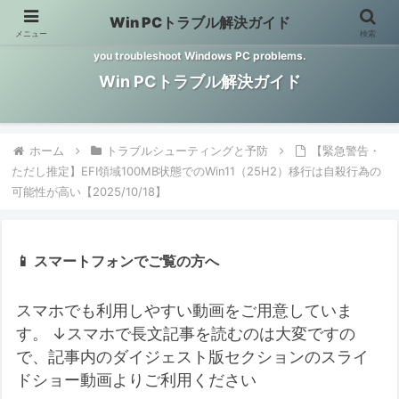
Win PCトラブル解決ガイド
メニュー
検索
Windows PCのトラブル解決をお手伝いするサイトです。 This site helps
you troubleshoot Windows PC problems.
Win PCトラブル解決ガイド
ホーム
トラブルシューティングと予防
【緊急警告・
ただし推定】EFI領域100MB状態でのWin11（25H2）移行は自殺行為の
可能性が高い【2025/10/18】
📱 スマートフォンでご覧の方へ
スマホでも利用しやすい動画をご用意していま
す。
↓スマホで長文記事を読むのは大変ですの
で、記事内のダイジェスト版セクションのスライ
ドショー動画よりご利用ください