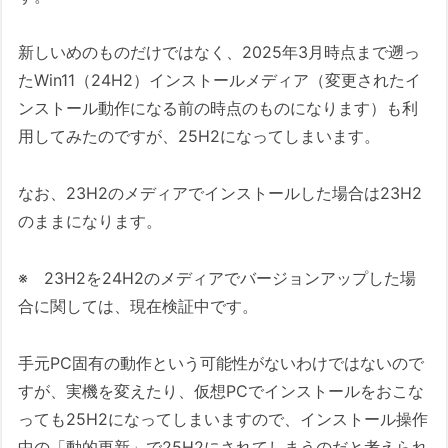
ト接続が強制される場合)
インストールが完了したら
新しいめのものだけではなく、2025年3月時点まで遡っ
たWin11（24H2）インストールメディア（変更されたイ
この記事を緊急公開した理由
ンストール動作になる前の時点のものになります）も利
この記事の要約
用してみたのですが、25H2になってしまいます。
この記事について
なお、23H2のメディアでインストールした場合は23H2
ダイジェスト版
のままになります。
スライドショー動画（約7分45秒）
テキスト版ダイジェスト
※ 23H2を24H2のメディアでバージョンアップした場
このブログのスタンス：速報性と予防効果
合に関しては、現在検証中です。
を最優先する理由
手元PC固有の動作という可能性がないわけではないので
本文
すが、実機を変えたり、仮想PCでインストールをおこな
なぜ今、危険なのか？Microsoftが自ら示
っても25H2になってしまいますので、インストール操作
した「動かぬ証拠」
中の「動的更新」で25H2にされてしまうのだと考えられ