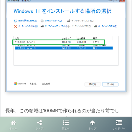
長年、この領域は100MBで作られるのが当たり前でし
た。それをMicrosoftが自ら変更したのです。
ホーム
シェア
目次へ
トップ
サイドバー