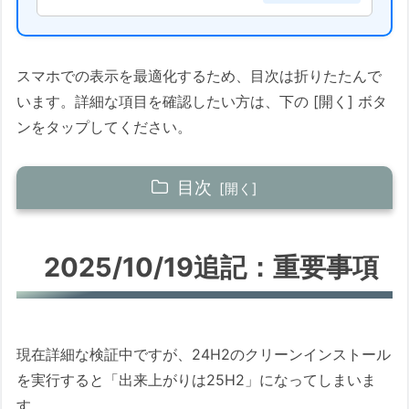
スマホでの表示を最適化するため、目次は折りたたんで
います。詳細な項目を確認したい方は、下の [開く] ボタ
ンをタップしてください。
目次
2025/10/19追記：重要事項
2025/10/19追記：重要事項
最も確実な方法：物理的にネットを切断す
る
セットアップ画面での具体的な操作
1. Pro / Education エディションの場
現在詳細な検証中ですが、24H2のクリーンインストール
合
を実行すると「出来上がりは25H2」になってしまいま
2. Home エディションの場合 (ネッ
す。