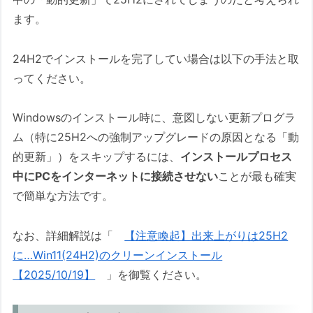
今回の緊急警告の最も重要な根拠
ます。
なぜ100MBのままでは危険なのか？
過去の悪夢と未来のリスク
24H2でインストールを完了してい場合は以下の手法と取
あなたのPCは大丈夫？EFIパーティシ
ってください。
ョンのサイズを確認する簡単な方法
【暫定対策】今すぐできること、そ
Windowsのインストール時に、意図しない更新プログラ
して今後の備え
ム（特に25H2への強制アップグレードの原因となる「動
的更新」）をスキップするには、
インストールプロセス
合わせて読みたい：関連記事
中にPCをインターネットに接続させない
ことが最も確実
Q&A
で簡単な方法です。
今すぐEFIパーティションを拡張しないと
ダメですか？
なお、詳細解説は「
【注意喚起】出来上がりは25H2
に…Win11(24H2)のクリーンインストール
Microsoftはなぜこの仕様変更を大々的に
【2025/10/19】
」を御覧ください。
発表しないのですか？
パーティションの拡張は初心者でもできま