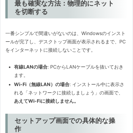
すか？
最も確実な方法：物理的にネット
を切断する
記事中の専門用語の解説
最後に：あなたのPCを守るため、今すぐEFI領
一番シンプルで間違いがないのは、Windowsのインスト
域の確認を！
ールが完了し、デスクトップ画面が表示されるまで、PC
これは対岸の火事ではなく、あなたのPC
をインターネットに接続しないことです。
の問題です
具体的な「次のステップ」
有線LANの場合
: PCからLANケーブルを抜いておき
記事へのご質問やフィードバックについて
ます。
この記事中の広告リンクについて
Wi-Fi（無線LAN）の場合
: インストール中に表示さ
れる「ネットワークに接続しましょう」の画面で、
あえてWi-Fiに接続しません。
セットアップ画面での具体的な操
作