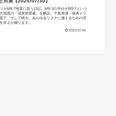
対策【2025/07/30】
ツカM8.7地震に思う日記。M9.3の半分がM9.1という
大地震の「現実的脅威」を解説。千島海溝・南海トラ
直下、そして噴火。あらゆるリスクに備えるための具
を井上が綴ります。
2025.07.30