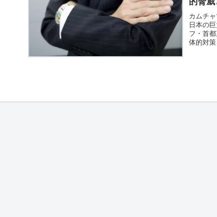
的脅威と
カムチャ
日本の巨
フ・首都
体的対策