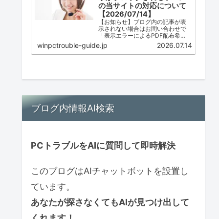
の当サイトの対応について
【2026/07/14】
【お知らせ】ブログ内の記事が表
示されない場合はお問い合わせで
「表示エラーによるPDF配布希
望」とご連絡ください。ただし、
winpctrouble-guide.jp
2026.07.14
配布は必ずしも可能ではありませ
ん。
ブログ内情報AI検索
PCトラブルをAIに質問して即時解決
このブログはAIチャットボットを設置し
ています。
あなたが探さなくてもAIが見つけ出して
くれます！