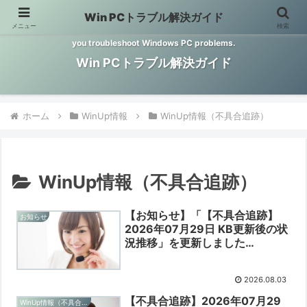
Win PCトラブル解決ガイド
メニュー
検索
Windows PCのトラブル解決をお手伝いするサイトです。 This site helps
you troubleshoot Windows PC problems.
Win PCトラブル解決ガイド
ホーム
WinUp情報
WinUp情報（不具合追跡）
WinUp情報（不具合追跡）
【お知らせ】「【不具合追跡】
お知らせ
2026年07月29日 KB更新後の状
況推移」を更新しました
【2026/08/03】
2026.08.03
【不具合追跡】2026年07月29
WinUp情報（不具合追跡）