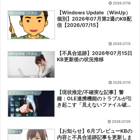
2026.07.16
【Windows Update（WinUp）
WinUp情報（不具合追跡）
個別】2026年07月第2週のKB配
信【2026/07/15】
2026.07.15
【不具合追跡】2026年07月15日
WinUp情報（不具合追跡）
KB更新後の状況推移
2026.07.15
【現状推定/不確実な記事】警
トラブルシューティングと予防
鐘：OLE連携機能のトラブルが引
き起こす「見えないファイル破
損」と実務への影響
【2026/07/05】
2026.07.05
【お知らせ】6月プレビューKBの
お知らせ
内容と不具合追跡記事を更新しま