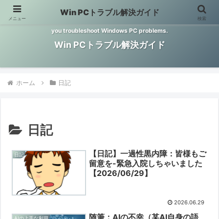
Win PCトラブル解決ガイド
メニュー
検索
Windows PCのトラブル解決をお手伝いするサイトです。 This site helps
you troubleshoot Windows PC problems.
Win PCトラブル解決ガイド
ホーム
日記
日記
【日記】一過性黒内障：皆様もご
日記
留意を-緊急入院しちゃいました
【2026/06/29】
2026.06.29
随筆：AIの不幸（某AI自身の語
AIの上手な利用