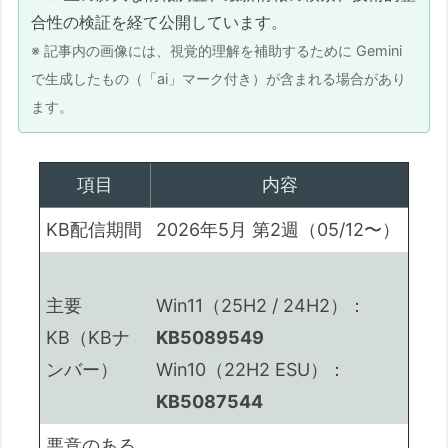
合性の検証を経て公開しています。
📚 この記事に出てくる専門用語
※ 記事内の画像には、視覚的理解を補助するために Gemini
最後に
で生成したもの（「ai」マーク付き）が含まれる場合があり
記事へのご質問やフィードバックについて
ます。
付録：この記事の作成プロセス（AI協働メモ）
1. この記事の目的と役割
項目
内容
2. 筆者の関連経験・専門性
KB配信期間
2026年5月 第2週（05/12〜）
3. AIとの協働内容（調査・議論のポイン
ト）
4. 主な参照情報・検証方法
主要
Win11（25H2 / 24H2）：
KB（KBナ
KB5089549
この記事中の広告リンクについて
ンバー）
Win10（22H2 ESU）：
KB5087544
悪意のある