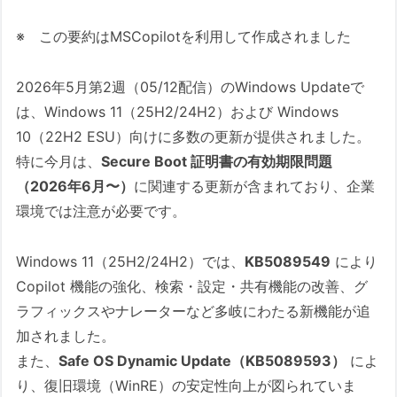
「1. アップデート適用前に推奨される処置」
※ この要約はMSCopilotを利用して作成されました
1. アップデート適用前に推奨される処置
2026年5月第2週（05/12配信）のWindows Updateで
（2026/05/13版）
は、Windows 11（25H2/24H2）および Windows
1.1. 必須処置
10（22H2 ESU）向けに多数の更新が提供されました。
（重要）システム領域（EFI / 回復パ
特に今月は、
Secure Boot 証明書の有効期限問題
ーティション）の空き容量を確認す
（2026年6月〜）
に関連する更新が含まれており、企業
る
環境では注意が必要です。
明示的にシステムの復元ポイントを
作成しておく
Windows 11（25H2/24H2）では、
KB5089549
により
BitLocker回復キーの再確認と複数箇
Copilot 機能の強化、検索・設定・共有機能の改善、グ
所への保存
ラフィックスやナレーターなど多岐にわたる新機能が追
1.2. 推奨処置
加されました。
システム全体の完全なバックアップ
また、
Safe OS Dynamic Update（KB5089593）
によ
重要なデータの外部ドライブへのバ
り、復旧環境（WinRE）の安定性向上が図られていま