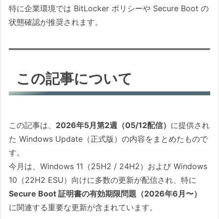
（概要）
特に企業環境では BitLocker ポリシーや Secure Boot の
■ 具体的にどんな改善なのか
状態確認が推奨されます。
■ なぜ重要なのか（背景）
■ 実務上のポイント
2026-05 x64 ベース システム用
この記事について
Windows 11, version 25H2 の累積更
新プログラム (KB5089549)
(26200.8457)
この更新プログラムに関する既
この記事は、
2026年5月第2週（05/12配信）
に提供され
知の問題
た Windows Update（正式版）の内容をまとめたもので
独自予測：Win11（25H2）のKB
す。
適用で発生する可能性のある障
今月は、Windows 11（25H2 / 24H2）および Windows
害
10（22H2 ESU）向けに多数の更新が配信され、特に
Secure Boot 証明書の有効期限問題（2026年6月〜）
■ セキュリティーに関する情報
に関連する重要な更新が含まれています。
2.2. Windows 11 Version 24H2