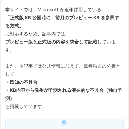
2.3. Windows 10 Version 22H2
本サイトでは、Microsoft が近年採用している
2026-05 Cumulative Update for
「正式版 KB 公開時に、前月のプレビュー KB を参照す
Windows 10 Version 22H2 for x64-
る方式」
based Systems (KB5087544)
に対応するため、記事内では
■ 今回の更新の重要ポイント
プレビュー版と正式版の内容を統合して記載
していま
■ この更新プログラムに関する
す。
既知の問題
■ 一時的な回避策（企業向け）
また、本記事では公式情報に加えて、筆者独自の分析と
■ セキュリティーに関する情報
して
■ 修正された主な問題点
・既知の不具合
・KB内容から発生が予測される潜在的な不具合（独自予
まとめ
測）
2.5.悪意のあるソフトウェアの削除ツール
も掲載しています。
(KB890830)
悪意のあるソフトウェアの削除ツー
ル x64 – v5.141 (KB890830)