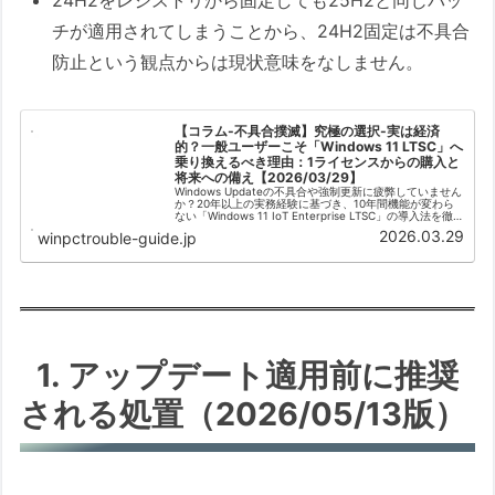
24H2をレジストリから固定しても25H2と同じパッ
チが適用されてしまうことから、24H2固定は不具合
防止という観点からは現状意味をなしません。
【コラム-不具合撲滅】究極の選択-実は経済
的？一般ユーザーこそ「Windows 11 LTSC」へ
乗り換えるべき理由：1ライセンスからの購入と
将来への備え【2026/03/29】
Windows Updateの不具合や強制更新に疲弊していません
か？20年以上の実務経験に基づき、10年間機能が変わら
ない「Windows 11 IoT Enterprise LTSC」の導入法を徹
底解説。個人での1枚買いから法人稟議のロジック、5年と
2026.03.29
winpctrouble-guide.jp
10年のサポート期間の罠まで、究極の自衛策を公開。
1. アップデート適用前に推奨
される処置（2026/05/13版）