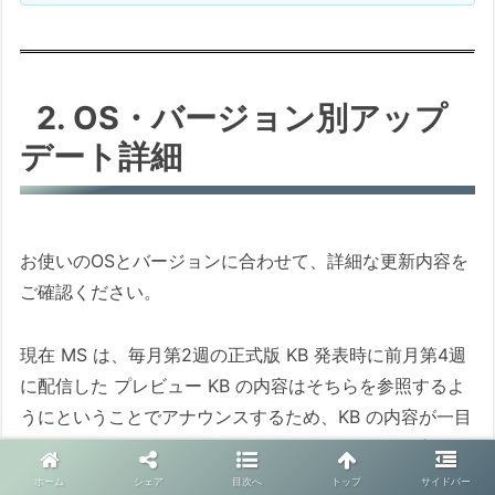
2. OS・バージョン別アップ
デート詳細
お使いのOSとバージョンに合わせて、詳細な更新内容を
ご確認ください。
現在 MS は、毎月第2週の正式版 KB 発表時に前月第4週
に配信した プレビュー KB の内容はそちらを参照するよ
うにということでアナウンスするため、KB の内容が一目
で把握しにくくなっています。このサイトでは、プレビ
ュー KB の内容と翌月のの正式版 KB の内容を比較検討
ホーム
シェア
目次へ
トップ
サイドバー