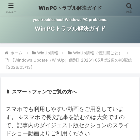
Win PCトラブル解決ガイド
メニュー
検索
Windows PCのトラブル解決をお手伝いするサイトです。 This site helps
you troubleshoot Windows PC problems.
Win PCトラブル解決ガイド
ホーム
WinUp情報
WinUp情報（個別回ごと）
【Windows Update（WinUp）個別】2026年05月第2週のKB配信
【2026/05/13】
📱 スマートフォンでご覧の方へ
スマホでも利用しやすい動画をご用意していま
す。
↓スマホで長文記事を読むのは大変ですの
で、記事内のダイジェスト版セクションのスライ
ドショー動画よりご利用ください