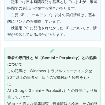
・記事中は日本時間表記を基準としていますが、米国
Q&A
時間での表記が混在する場合があります。
Q1. 今月の更新は「適用しない方がよ
・主要 KB（ロールアップ）以外の詳細情報は、基本
い」のでしょうか？
的にリンクのみ掲載しています。
Q2. EFI が 100MB のままですが、更
・検証用 PC に配信されなかった KB については、情
新しても大丈夫ですか？
報が欠落している場合があります。
Q3. Windows 10 ESU の KB5087544
で BitLocker の回復キーを求められる
のは本当ですか？
筆者の専門性と AI（Gemini + Perplexity）との協働
Q4. Copilot+ PC を使っていません
について
が、今回の更新で問題はありますか？
この記事は、Windows トラブルシューティング歴
Q5. Safe OS Dynamic
20年以上の筆者が、日々の実機検証と経験をもと
Update（KB5089593）はインストー
に、
ルした方がよいですか？
AI（Google Gemini + Perplexity）との協働により執
Q6. 不具合が出ていないか確認したい
筆しています。
のですが？
Web上の膨大な情報調査、最新情報の検索、技術的整