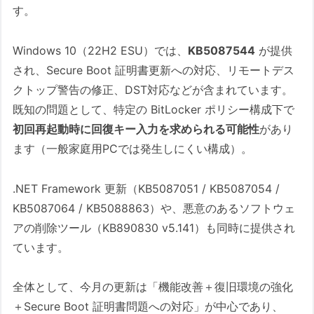
ックアップ
す。
2. OS・バージョン別アップデート詳細
Windows 10（22H2 ESU）では、
KB5087544
が提供
2.1. Windows 11 Version 25H2・24H2
され、Secure Boot 証明書更新への対応、リモートデス
2026-05 .NET Framework 3.5 およ
クトップ警告の修正、DST対応などが含まれています。
び 4.8.1 の累積的な更新プログラム
既知の問題として、特定の BitLocker ポリシー構成下で
(x64 向け Windows 11, version
初回再起動時に回復キー入力を求められる可能性
があり
25H2 用) (KB5087051)
ます（一般家庭用PCでは発生しにくい構成）。
2026-05 .NET Framework 3.5 およ
び 4.8.1 の累積的な更新プログラム
.NET Framework 更新（KB5087051 / KB5087054 /
(x64 向け Windows 11, version
KB5087064 / KB5088863）や、悪意のあるソフトウェ
24H2 用) (KB5087054)
アの削除ツール（KB890830 v5.141）も同時に提供され
2026-05 Safe OS Dynamic Update
ています。
for Windows 11, version 25H2 for
x64-based Systems (KB5089593)
全体として、今月の更新は「機能改善＋復旧環境の強化
■ この更新が行っていること
＋Secure Boot 証明書問題への対応」が中心であり、