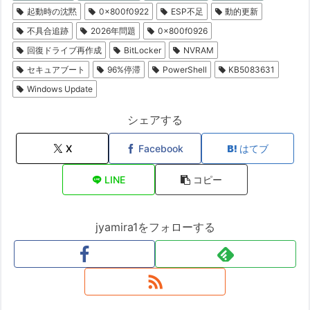
起動時の沈黙
0x800f0922
ESP不足
動的更新
不具合追跡
2026年問題
0x800f0926
回復ドライブ再作成
BitLocker
NVRAM
セキュアブート
96%停滞
PowerShell
KB5083631
Windows Update
シェアする
X
Facebook
はてブ
LINE
コピー
jyamira1をフォローする