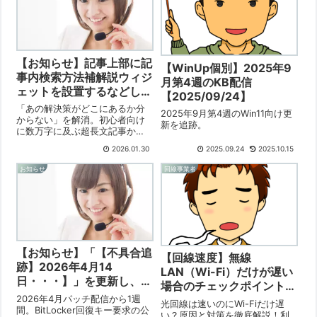
題です。詳細な原因と対策をご
スプローラーから実行。事前に
確認ください。
メーカー提供のドライバ準備が
重要。有線LANがないPCや独自
ドライバが必要な場合に有効。
【お知らせ】記事上部に記
【WinUp個別】2025年9
事内検索方法補解説ウィジ
月第4週のKB配信
ェットを設置するなどしま
【2025/09/24】
した【2026/01/30】
「あの解決策がどこにあるか分
2025年9月第4週のWin11向け更
からない」を解消。初心者向け
新を追跡。
に数万字に及ぶ超長文記事か
ら、目的の情報をブラウザ標準
2026.01.30
2025.09.24
2025.10.15
機能「Ctrl+F」で一瞬で見つけ
出す方法を解説。あわせてブロ
お知らせ
回線事業者
グに設置のAIチャットボットが
2025年度の膨大な知見を2026
年度版へ正しく誘導できる改善
を実施しました。
【お知らせ】「【不具合追
【回線速度】無線
跡】2026年4月14
LAN（Wi-Fi）だけが遅い
日・・・】」を更新し、関
場合のチェックポイントと
連記事を公開しました
2026年4月パッチ配信から1週
解決【2025/04/21】
光回線は速いのにWi-Fiだけ遅
【2026/04/22】
間。BitLocker回復キー要求の公
い？原因と対策を徹底解説！利