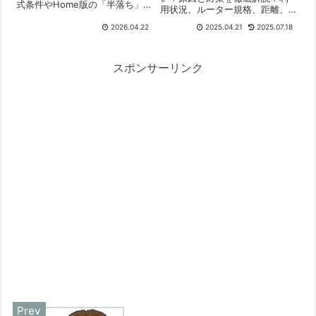
式条件やHome版の「半落ち」リ
用状況、ルーター規格、距離、
スク、さらにはRyzen 2000番台
電波干渉、設置場所、チャンネ
等で発生中の「モザイク死」の
2026.04.22
2025.04.21
2025.07.18
ル設定などをチェック。見落と
要因を分析。不具合追跡ログの
しがちな有線LAN規格やPC設定
改訂と、ハードウェアの構造的
も確認。実測で原因を特定し、
不適合に迫る検証記事の公開を
ルーター買い替えや中継機導入
スポンサーリンク
お知らせします。
も検討。2025年4月のおすすめ
無線LANルーターも紹介！