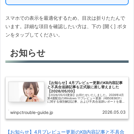
スマホでの表示を最適化するため、目次は折りたたんで
います。詳細な項目を確認したい方は、下の [開く] ボタ
ンをタップしてください。
お知らせ
【お知らせ】4月プレビュー更新のKB内容記事
と不具合追跡記事を正式版に差し替えました
【2026/05/03】
【2026/05/03更新】お待たせいたしました。2026年4月
第4週配信のWindows 11プレビュー更新（KB5083631）
に関する個別解説記事、および不具合追跡レポートを最新
の検証情報を反映した「正式版」へと差し替えました。特
にBitLocker回復キー要求やセキュアブートDB更新に伴う
2026.05.03
挙動など、実機検証に基づく重要情報を集約しています。
winpctrouble-guide.jp
最新の状況確認にご活用ください。
【お知らせ】4月プレビュー更新のKB内容記事と不具合