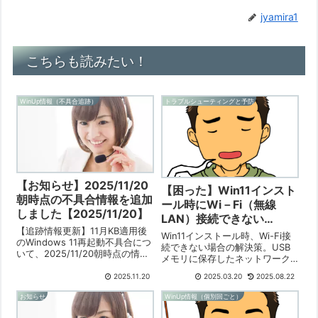
jyamira1
こちらも読みたい！
WinUp情報（不具合追跡）
トラブルシューティングと予防
【お知らせ】2025/11/20
【困った】Win11インスト
朝時点の不具合情報を追加
ール時にWi－Fi（無線
しました【2025/11/20】
LAN）接続できない
【追跡情報更新】11月KB適用後
【2025/03/20移転】
Win11インストール時、Wi-Fi接
のWindows 11再起動不具合につ
続できない場合の解決策。USB
いて、2025/11/20朝時点の情報
メモリに保存したネットワーク
を追加しました。問題は、特定
ドライバ（.exe）をインストー
のAMD Chipsetドライバや電源
2025.11.20
2025.03.20
2025.08.22
ル中に手動で追加する方法を解
ユニット（PSU）の非対応が原
説。「ドライバーのインストー
お知らせ
WinUp情報（個別回ごと）
因である可能性を分析。システ
ル」ボタンの有無で手順が異な
ムの不安定化に繋がる深刻な問
る。コマンドプロンプトやエク