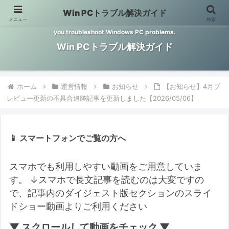
Win PCトラブル解決ガイド
メニュー
検索
Windows PCのトラブル解決をお手伝いするサイトです。 This site helps
you troubleshoot Windows PC problems.
Win PCトラブル解決ガイド
ホーム
運営情報
お知らせ
【お知らせ】4月プ
レビュー更新の不具合追跡記事を更新しました【2026/05/06】
📱 スマートフォンでご覧の方へ
スマホでも利用しやすい動画をご用意していま
す。
↓スマホで長文記事を読むのは大変ですの
で、記事内のダイジェスト版セクションのスライ
ドショー動画よりご利用ください
▼ スクロールして動画をチェック ▼