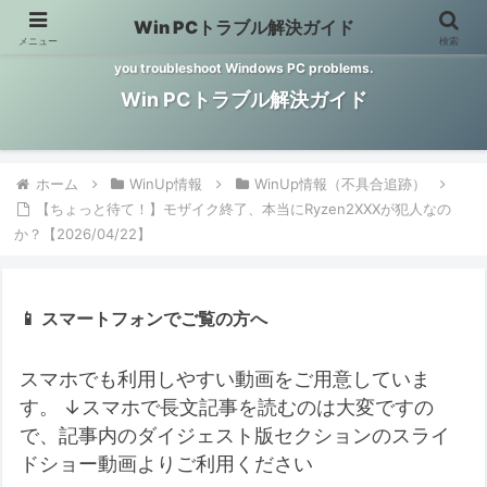
Win PCトラブル解決ガイド
メニュー
検索
Windows PCのトラブル解決をお手伝いするサイトです。 This site helps
you troubleshoot Windows PC problems.
Win PCトラブル解決ガイド
ホーム
WinUp情報
WinUp情報（不具合追跡）
【ちょっと待て！】モザイク終了、本当にRyzen2XXXが犯人なの
か？【2026/04/22】
📱 スマートフォンでご覧の方へ
スマホでも利用しやすい動画をご用意していま
す。
↓スマホで長文記事を読むのは大変ですの
で、記事内のダイジェスト版セクションのスライ
ドショー動画よりご利用ください