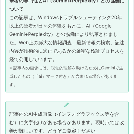
筆者の専門性とAI（Gemini+Perplexity）との協働に
2026/04/23 09:00時点
ついて
🚨 【最優先】「詰み」を回避するための
この記事は、Windowsトラブルシューティング20年
防衛線
以上の筆者が日々の体験をもとに、AI（Google
🛠️ 初動：表示を「力技」で取り戻す
Gemini+Perplexity）との協働により執筆されまし
ための全手段
た。Web上の膨大な情報調査、最新情報の検索、記述
⚙️ 物理的な「こじ開け」：検証用パ
内容が技術的に適正であるかの厳密な検証プロセスを
ーツと設定
経て公開しています。
🔄 回復ルート：画面を見ることがで
※ 記事内の画像には、視覚的理解を助けるためにGeminiで生
きる場合/見えた後の「外科手術」
成したもの（「ai」マーク付き）が含まれる場合がありま
🛡️ KB適用前の予防策（環境哨戒リス
す。
ト）
初動として、とにかく最初に試してみてくださ
い（お願い）
記事内のAI生成画像（インフォグラフックス等を含
む）に文字化けがある場合があります。現時点では改
便利さが仇となるか？「高速起動（Fast
善が難しいです。どうぞご寛容ください。
Boot）」の罠