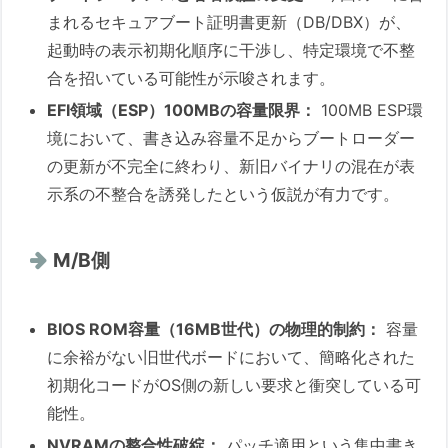
まれるセキュアブート証明書更新（DB/DBX）が、
起動時の表示初期化順序に干渉し、特定環境で不整
合を招いている可能性が示唆されます。
EFI領域（ESP）100MBの容量限界：
100MB ESP環
境において、書き込み容量不足からブートローダー
の更新が不完全に終わり、新旧バイナリの混在が表
示系の不整合を誘発したという仮説が有力です。
M/B側
BIOS ROM容量（16MB世代）の物理的制約：
容量
に余裕がない旧世代ボードにおいて、簡略化された
初期化コードがOS側の新しい要求と衝突している可
能性。
NVRAMの整合性破綻：
パッチ適用という集中書き