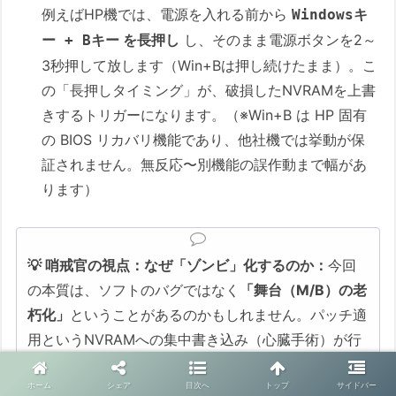
例えばHP機では、電源を入れる前から
Windowsキ
を長押し
し、そのまま電源ボタンを2～
ー + Bキー
3秒押して放します（Win+Bは押し続けたまま）。こ
の「長押しタイミング」が、破損したNVRAMを上書
きするトリガーになります。（※Win+B は HP 固有
の BIOS リカバリ機能であり、他社機では挙動が保
証されません。無反応〜別機能の誤作動まで幅があ
ります）
💡 哨戒官の視点：なぜ「ゾンビ」化するのか：
今回
の本質は、ソフトのバグではなく
「舞台（M/B）の老
朽化」
ということがあるのかもしれません。パッチ適
用というNVRAMへの集中書き込み（心臓手術）が行
われている最中、コストダウンされたM/Bの脆弱な電
源・熱管理が電圧変動に耐えきれず、書き込みエラー
ホーム
シェア
目次へ
トップ
サイドバー