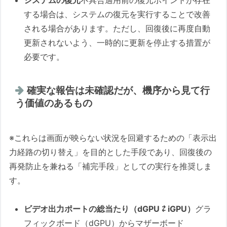
せん。今すぐできる最善の策は？
する場合は、システムの復元を実行することで改善
Q5：KBを削除してもモザイクが直り
される場合があります。ただし、回復後に再度自動
ません。ほかに手はありますか？
更新されないよう、一時的に更新を停止する措置が
必要です。
Q6：KB削除やシステムの復元で回復
したら安心してよいのですか？
確実な報告は未確認だが、機序から見て行
📚 この記事に出てくる専門用語
う価値のあるもの
主筆総括：公式サポートが突きつける「環境の
選別」（2026/04/24版）
※これらは画面が映らない状況を回避するための「表示出
付録：この記事の作成プロセス（AI協働メモ）
力経路の切り替え」を目的とした手段であり、回復後の
1. この記事の目的と役割
再発防止を兼ねる「補完手段」としての実行を推奨しま
2. 筆者の関連経験・専門性
す。
3. AIとの協働内容（調査・議論のポイン
ビデオ出力ポートの総当たり（dGPU ⇄ iGPU）
グラ
ト）
フィックボード（dGPU）からマザーボード
4. 主な参照情報・検証方法