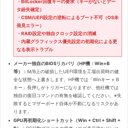
・BitLocker回復キーの要求（キーがないとデー
タ紛失確定）
・CSM/UEFI設定の逆転によるブート不可（OS未
発見エラー）
・RAID設定や独自クロック設定の消滅
・内蔵グラフィックス優先設定の初期化による更
なる表示トラブル
メーカー独自のBIOSリカバリ（HP機：Win+B
等）：
M/B上の破損したUEFI環境を工場出荷時の健
全な状態へ上書きします。HP機では「Winキー + B
キー」長押しがトリガーになりますが、他社機では
独自の復旧コマンドの有無を確認してください。※失
敗するとマザーボード自体が不動になるリスクがあ
ります。
GPU再初期化ショートカット（Win + Ctrl + Shift +