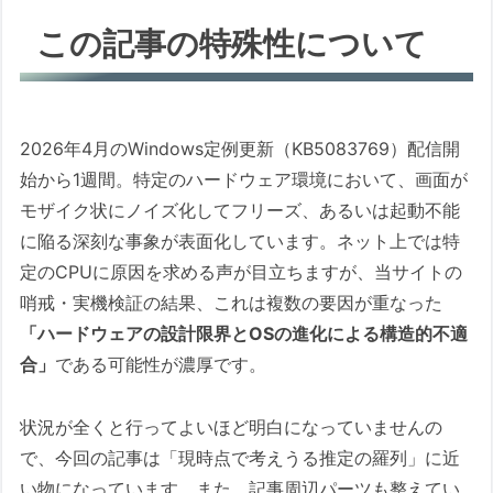
この記事の特殊性について
この記事の特殊性について
最新の解決手法と復旧フロー（随時最新情報を
追加しています）
2026/04/24 07：30時点
障害発生時の現状の修復手法（有効
2026年4月のWindows定例更新（KB5083769）配信開
性が確認されているもの）
始から1週間。特定のハードウェア環境において、画面が
モザイク状にノイズ化してフリーズ、あるいは起動不能
回復が確認されているもの（効
に陥る深刻な事象が表面化しています。ネット上では特
果は環境により限定的な可能性
定のCPUに原因を求める声が目立ちますが、当サイトの
があります）
哨戒・実機検証の結果、これは複数の要因が重なった
確実な報告は未確認だが、機序
「ハードウェアの設計限界とOSの進化による構造的不適
から見て行う価値のあるもの
合」
である可能性が濃厚です。
障害発生時の現状の修復手法（試し
てみる価値があるもの）
状況が全くと行ってよいほど明白になっていませんの
最新の障害発生原因推測（現場の哨
で、今回の記事は「現時点で考えうる推定の羅列」に近
戒データに基づく）
い物になっています。また、記事周辺パーツも整えてい