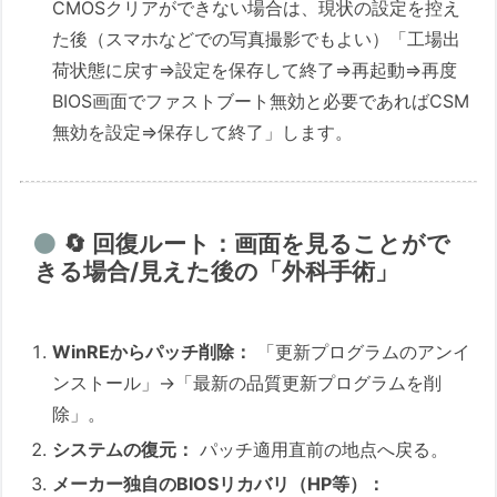
CMOSクリアができない場合は、現状の設定を控え
た後（スマホなどでの写真撮影でもよい）「工場出
荷状態に戻す⇒設定を保存して終了⇒再起動⇒再度
BIOS画面でファストブート無効と必要であればCSM
無効を設定⇒保存して終了」します。
🔄 回復ルート：画面を見ることがで
きる場合/見えた後の「外科手術」
WinREからパッチ削除：
「更新プログラムのアンイ
ンストール」→「最新の品質更新プログラムを削
除」。
システムの復元：
パッチ適用直前の地点へ戻る。
メーカー独自のBIOSリカバリ（HP等）：