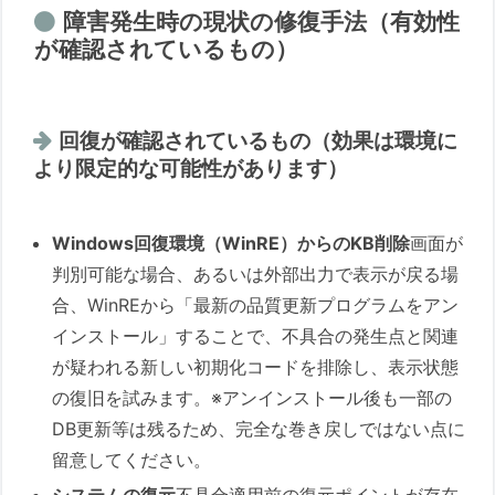
障害発生時の現状の修復手法（有効性
み込み」の可能性
が確認されているもの）
2. 「高速起動」の呪い：OSと
M/Bの連係ミス
3. メーカーPC特有の「沈黙の
回復が確認されているもの（効果は環境に
POST」
より限定的な可能性があります）
Q&A
Q1：画面がモザイク状に壊れました。
Windows回復環境（WinRE）からのKB削除
画面が
これはグラフィックボード（GPU）の
判別可能な場合、あるいは外部出力で表示が戻る場
物理的な故障でしょうか？
合、WinREから「最新の品質更新プログラムをアン
Q2：なぜRyzen 2000番台（Zen+）
インストール」することで、不具合の発生点と関連
などの特定の古い世代に集中している
が疑われる新しい初期化コードを排除し、表示状態
のですか？
の復旧を試みます。※アンインストール後も一部の
Q3：BitLockerの回復キーを保存した
DB更新等は残るため、完全な巻き戻しではない点に
記憶がありません。詰みでしょうか？
留意してください。
Q4：不具合を絶対に踏みたくありま
システムの復元
不具合適用前の復元ポイントが存在