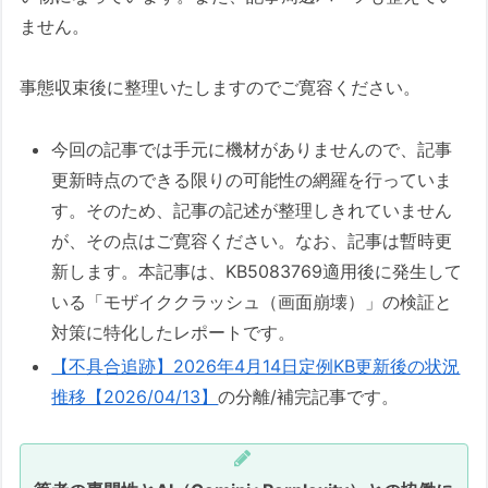
OS（KB）側
ません。
M/B側
現状ならびに今後のKB適用前の防衛
事態収束後に整理いたしますのでご寛容ください。
（予防）手段
OS（KB）側
今回の記事では手元に機材がありませんので、記事
M/B側
更新時点のできる限りの可能性の網羅を行っていま
す。そのため、記事の記述が整理しきれていません
当ブログの独自推測：LTSCへの影響
が、その点はご寛容ください。なお、記事は暫時更
波及
新します。本記事は、KB5083769適用後に発生して
上級/管理者向けセクション
いる「モザイククラッシュ（画面崩壊）」の検証と
1. 【今回のKB】適用前の封じ込
対策に特化したレポートです。
め
【不具合追跡】2026年4月14日定例KB更新後の状況
2. 【被災時】組織内での初動と
推移【2026/04/13】
の分離/補完記事です。
復旧優先順位
3. 【今後】KB更新に対する恒久
的予防策