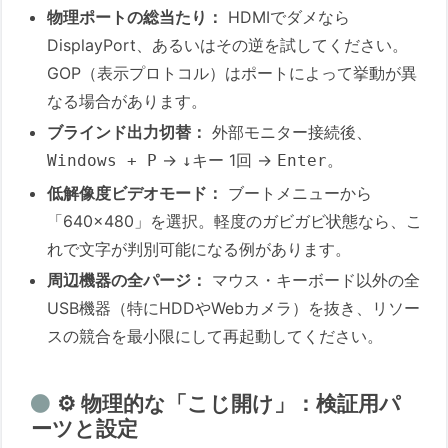
物理ポートの総当たり：
HDMIでダメなら
DisplayPort、あるいはその逆を試してください。
GOP（表示プロトコル）はポートによって挙動が異
なる場合があります。
ブラインド出力切替：
外部モニター接続後、
→
1回 →
。
Windows + P
↓キー
Enter
低解像度ビデオモード：
ブートメニューから
「640×480」を選択。軽度のガビガビ状態なら、こ
れで文字が判別可能になる例があります。
周辺機器の全パージ：
マウス・キーボード以外の全
USB機器（特にHDDやWebカメラ）を抜き、リソー
スの競合を最小限にして再起動してください。
⚙️ 物理的な「こじ開け」：検証用パ
ーツと設定