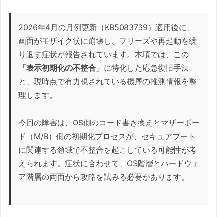
2. レガシーな検証用ビデオカー
ドへの一時換装
2026年4月の月例更新（KB5083769）適用後に、
画面がモザイク状に崩壊し、フリーズや再起動を繰
3. メーカー独自のBIOSリカバ
り返す症状が報告されています。本項では、この
リ・ショートカット（HP等）
「表示初期化の不整合」
に特化した応急復旧手法
さらに：留意事項（このケースでの
と、現時点で有力視されている機序の推測情報を整
CMOSクリア）
理します。
1. 改善する可能性（望みがあるケ
ース）
今回の障害は、OS側のコード書き換えとマザーボー
2. 改善しない可能性（絶望的な
ド（M/B）側の初期化プロセスが、セキュアブート
ケース）
に関連する領域で不整合を起こしている可能性が考
3. CMOSクリアが「トドメ」に
えられます。症状に合わせて、OS階層とハードウェ
なるリスク（副作用）
ア階層の両面から攻略を試みる必要があります。
さらにさらに：CMOSクリアとOSと
M/Bの高速スタートアップ
1. CMOSクリアによる「VGA再読