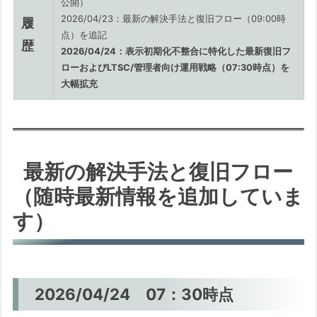
公開）
則」
2026/04/23：最新の解決手法と復旧フロー（09:00時
履
5. 今後の予想される事態推移（推定）
点）を追記
歴
2026/04/24：表示初期化不整合に特化した最新復旧フ
【確度：高】対象機材の具体的リスト
ローおよびLTSC/管理者向け運用戦略（07:30時点）を
化とメーカー修正
大幅拡充
【確度：中】Microsoftによる「一時
的な配信停止」と緩和策
【最悪のケース】BIOS更新プロセス自
体の「文鎮化」
最新の解決手法と復旧フロー
【未検証】物理バイパスによる「視認性回復」
（随時最新情報を追加していま
の試行（上級者向け）
す）
🛠️ 表示プロトコルの競合を回避する
「力技」
1. dGPU（ビデオカード）から
2026/04/24 07：30時点
iGPU（マザーボード端子）への
切り替え