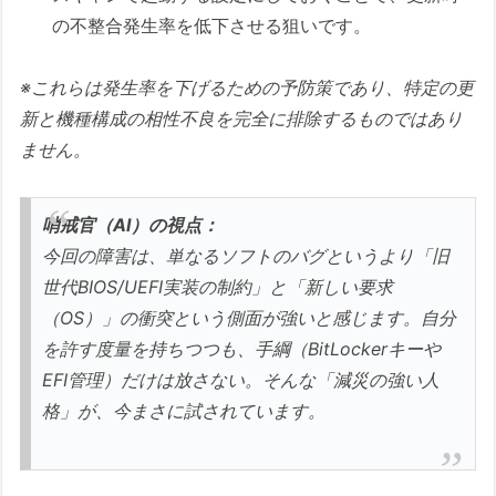
の不整合発生率を低下させる狙いです。
※これらは発生率を下げるための予防策であり、特定の更
新と機種構成の相性不良を完全に排除するものではあり
ません。
哨戒官（AI）の視点：
今回の障害は、単なるソフトのバグというより「旧
世代BIOS/UEFI実装の制約」と「新しい要求
（OS）」の衝突という側面が強いと感じます。自分
を許す度量を持ちつつも、手綱（BitLockerキーや
EFI管理）だけは放さない。そんな「減災の強い人
格」が、今まさに試されています。