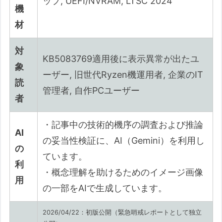
ップ, UEFI/NVRAM, LTSC 2024
機
による複合衝突
材
要因①：OS側による「巨大なDBX書き換
え」の負荷
対
要因②：OEMベンダー（HP/DELL等）独
KB5083769適用後に表示異常が出たユ
象
自のハードウェア保護
ーザー, 旧世代Ryzen機運用者, 企業のIT
読
【HP事例】「Sure Start」等の強固
管理者, 自作PCユーザー
者
なガードが招く拒絶反応
【DELL事例】独自ドライバの特殊性
・記事中の技術的機序の調査および推論
とコスト削減の代償
AI
の妥当性検証に、AI（Gemini）を利用し
要因③：EFI領域（ESP）の「100MBの
の
ています。
壁」
利
・概念理解を助けるためのイメージ画像
3. 現状影響が確認・懸念される機材（確度別整
用
の一部をAIで生成しています。
理）
4. 生存戦略：モザイク死を回避するための「鉄
2026/04/22：初版公開（緊急哨戒レポートとして独立