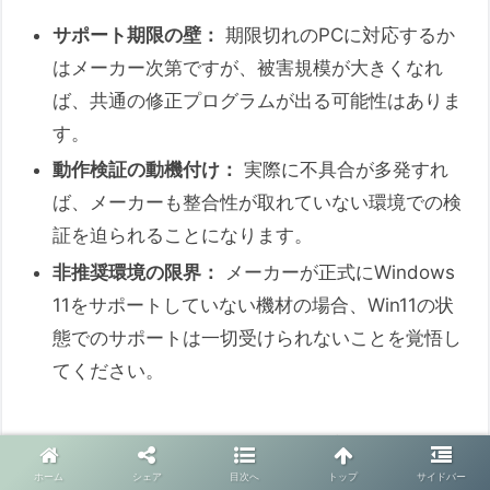
サポート期限の壁：
期限切れのPCに対応するか
はメーカー次第ですが、被害規模が大きくなれ
ば、共通の修正プログラムが出る可能性はありま
す。
動作検証の動機付け：
実際に不具合が多発すれ
ば、メーカーも整合性が取れていない環境での検
証を迫られることになります。
非推奨環境の限界：
メーカーが正式にWindows
11をサポートしていない機材の場合、Win11の状
態でのサポートは一切受けられないことを覚悟し
てください。
Q:書き込めていない場合は、普通に起動し
ませんか？それとも書き換えに失敗している
ホーム
シェア
目次へ
トップ
サイドバー