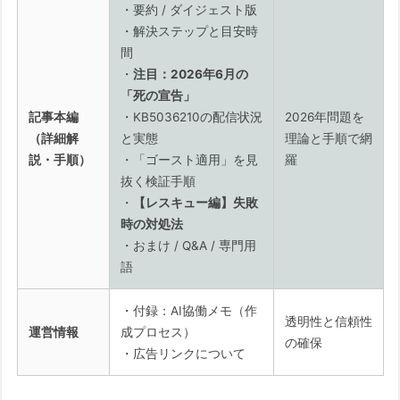
・要約 / ダイジェスト版
ステップ1：表面上のステータス（WU
・解決ステップと目安時
履歴）
間
ステップ2：救急箱（WinRE）の世代
・
注目：2026年6月の
確認
「死の宣告」
記事本編
・KB5036210の配信状況
2026年問題を
ステップ3：物理的な「鍵」の存在
（詳細解
と実態
理論と手順で網
（PowerShell）
説・手順）
・「ゴースト適用」を見
羅
ステップ4：最終審判（署名期限の検
抜く検証手順
証）
・
【レスキュー編】失敗
時の対処法
【追記：2026/02/08】絶望的な「ね
・おまけ / Q&A / 専門用
じれ」を解く鍵？最新BIOSが緊急リリ
語
ース
次は「最新BIOS適用後の再検証」へ
・付録：AI協働メモ（作
透明性と信頼性
運営情報
成プロセス）
の確保
実際に2026年6月以降にどのような恐れがあ
・広告リンクについて
るのか・余計な心配ではないのかという疑念に
ついて