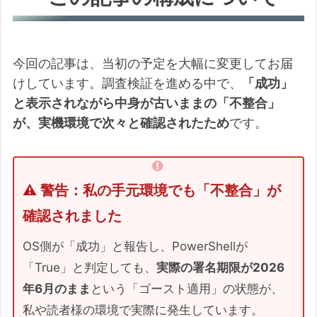
記事内の情報の不確実性等に関する重要表記
【読者の皆様へ：必ずご確認ください】
今回の記事は、当初の予定を大幅に変更してお届
💡 疑問：不整合があると、6月以降
けしています。調査検証を進める中で、
「成功」
「100%」起動しなくなるのか？
と表示されながら中身が古いままの「不整合」
時間がない方へ：この記事での「クイック解
が、実機環境で次々と確認されたため
です。
決」
DB整合性が取れない実例がすでに発生してい
ます（コメントよりの実例）
⚠️ 警告：私の手元環境でも「不整合」が
【推計】2026年6月、どの程度のPC
確認されました
が「起動不能の女王」と化すのか？
OS側が「成功」と報告し、PowerShellが
「実際は不具合が発生して初めて判明
する」という厄介な現実
「True」と判定しても、
実際の署名期限が2026
年6月のまま
という「ゴースト適用」の状態が、
最後の砦：メーカーへの働きかけと覚
悟
私や読者様の環境で実際に発生しています。