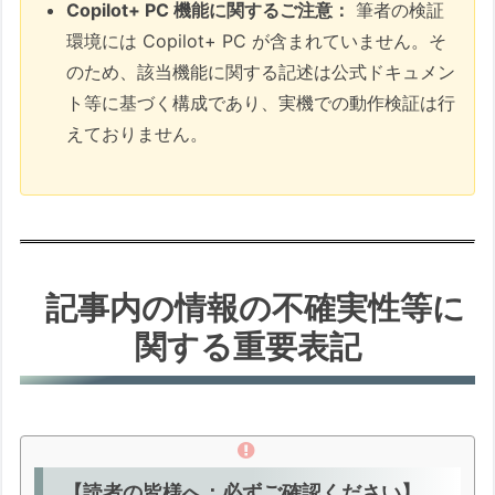
Copilot+ PC 機能に関するご注意：
筆者の検証
わかりやすい解説：2026年問題と「ゴー
環境には Copilot+ PC が含まれていません。そ
スト適用」の正体
のため、該当機能に関する記述は公式ドキュメン
この記事に掲載しているトラブル解決のステッ
ト等に基づく構成であり、実機での動作検証は行
プと目安時間
えておりません。
1. 初期準備と設定：物理書き換えの「土
台」を作る
2. 検証と救済（ゴースト適用への対処）
注目：隠れた更新失敗で発生する障害：2026
年6月に訪れる「死の宣告」
記事内の情報の不確実性等に
関する重要表記
兎にも角にも確認：KB5036210（DB更新）
の配信状況と実態
Windows Update履歴のチェック
前提条件と「順次配信」の現状
✅ このセクションで行う「更新状
【読者の皆様へ：必ずご確認ください】