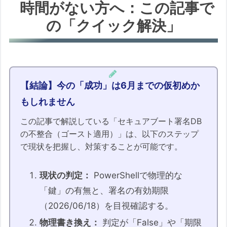
時間がない方へ：この記事で
Q1. PowerShellで「True」と出たの
の「クイック解決」
に、署名期限が2026年6月のままでし
た。なぜですか？
Q2. 2026年6月18日を過ぎたら、電源
を入れた瞬間に壊れるのですか？
【結論】今の「成功」は6月までの仮初めか
Q3. セキュアブートを「無効」に設定
すれば、この問題は解決しますか？
もしれません
Q4. BIOS更新が何年も止まっている古
この記事で解説している「セキュアブート署名DB
いPCや、2023年の鍵がどうしても入
の不整合（ゴースト適用）」は、以下のステップ
らない場合は「詰み」ですか？
で現状を把握し、対策することが可能です。
Q5. 専門的な確認作業は自分には難し
すぎて無理そうです。どうすればいい
現状の判定：
PowerShellで物理的な
ですか？
「鍵」の有無と、署名の有効期限
（2026/06/18）を目視確認する。
📚 この記事に出てくる専門用語
物理書き換え：
判定が「False」や「期限