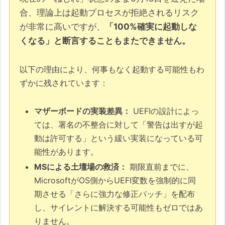
合、理論上は起動プロセスが拒絶されるリスク
う
が非常に高いですが、
「100%確実に起動しな
手法3：【推奨】リモートデスクトッ
くなる」と断言することもまたできません。
プ (RDP) による「デジタル巡回」
【レスキュー編】「ゴースト適用」を打破し、
以下の理由により、何事もなく起動する可能性もわ
物理書き換えを強制する
ずかに残されています：
1. 「高速起動」の徹底排除：物理層への扉
を開く
マザーボードの実装差異：
UEFIの設計によっ
2. レジストリによる「再トリガー」：OS
ては、署名の不整合に対して「警告は出すが起
の記憶を上書きする
動は許可する」という緩い実装になっている可
能性があります。
3. BIOSでの「保存終了」：ハードとソフ
MSによる土壇場の救済：
期限直前までに、
トのハンドシェイク
MicrosoftがOS側からUEFI変数を強制的に同
4. 「システムの復元」による巻き戻し：
期させる「さらに強力な修正パッチ」を配布
最後の正攻法
し、サイレントに解決する可能性もゼロではあ
5. 最終手段：Updateコンポーネントの完
りません。