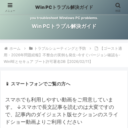
Win PCトラブル解決ガイド
メニュー
検索
Windows PCのトラブル解決をお手伝いするサイトです。 This site helps
you troubleshoot Windows PC problems.
Win PCトラブル解決ガイド
ホーム
トラブルシューティングと予防
【ゴースト適
用・2026年問題続報】不整合の実例も発生-今すぐバージョン確認を-
WinREとセキュア ブート許可署名DB【2026/02/11】
📱 スマートフォンでご覧の方へ
スマホでも利用しやすい動画をご用意していま
す。
↓スマホで長文記事を読むのは大変ですの
で、記事内のダイジェスト版セクションのスライ
ドショー動画よりご利用ください