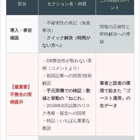
区分
セクション名・内容
答/解説
ント
【6月にPC起動不能？】密かな脅威「セキ
ュアブート証明書期限切れ」の正体と自衛
・不確実性の表記（免責
情報の正確性と
導入・事前
事項）
策【2026/01/16】への回答
即時解決への導
確認
・
クイック解決（時間が
1. 推定される「情報のねじれ」の実
線
ない方へ）
態
2. なぜ「直接の確認」がこれほど難
・DB整合性が取れない実
しいのか？
例（コメントより）
・初回記事への回答/技術
3. BIOSアップデートによる改善の可
解説
筆者と読者の環
能性
【最重要】
・
手元実機での検証：数
境で起きた「ゴ
不整合の実
値と挙動の「ねじれ」
ースト適用」の
手元実機での検証：実際の「数値」と「挙動」
例提示
・2026年6月以降のリス
生データ
【結論】実機の確認結果について：ま
ク考察・疑念への回答
さかの「不整合」判定
・特記：いちばん重要な
検証環境：2026年問題を「正攻法」
教訓
でクリアした（はずの）機材スペック