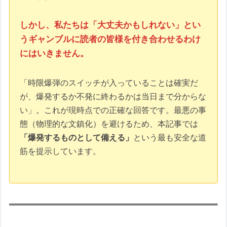
全リセット
おまけ：技術的深掘りと「最後の警告」
しかし、私たちは「大丈夫かもしれない」とい
セキュアブートDBの整合性が取れていな
うギャンブルに読者の皆様を付き合わせるわけ
い場合に推定される事態
にはいきません。
1. 2026年6月の「正当性検証」での
拒絶（No Boot）
「時限爆弾のスイッチが入っていることは確実だ
が、爆発するか不発に終わるかは当日まで分からな
2. BitLockerによる「構成変化」の誤
い」。これが現時点での正確な回答です。最悪の事
検知
態（物理的な文鎮化）を避けるため、本記事では
3. 「成功」と「失敗」が混在する不
「爆発するものとして備える」
という最も安全な道
健全なログ
筋を提示しています。
どうやっても失敗する場合・・・システム
領域不足の可能性
2026年6月に「PCを文鎮化」させないた
めに
Q&A