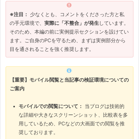
1. なぜ「大したことにならない」と言い切
※注目：
少なくとも、コメントをくださった方と私
れないのか
の手元環境で、
実際に「不整合」が発生
しています。
2. ASUSの「緊急BIOS」が意味する重み
そのため、本編の前に実例提示セクションを設けてい
3. 結論：何が起きると予想されるか
ます。ご自身のPCを守るため、まずは実例部分から
特記：この記事でいちばん重要な教訓
目を通されることを強く推奨します。
この記事の要約
この記事について
【重要】モバイル閲覧と当記事の検証環境についての
🚨 その「成功」は、中身のない「幽霊」
ご案内
かもしれない
関連記事一覧
モバイルでの閲覧について：
当ブログは技術的
ダイジェスト版
な詳細や大きなスクリーンショット、比較表を多
用しているため、PCなどの大画面での閲覧を推
スライドショー動画（7分13秒）
奨しております。
テキスト版ダイジェスト