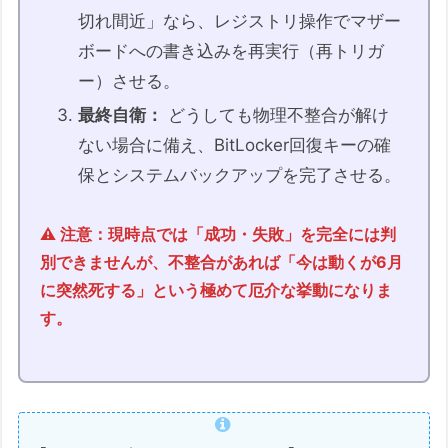
最後に：画面の「成功」ではなく、物理的な
切れ間近」なら、レジストリ操作でマザー
「実態」を信じてください
ボードへの書き込みを再実行（再トリガ
「合格」の先にある、本当のゴール：
ー）させる。
2026年を乗り越えるために
最終自衛：
どうしても物理不整合が解け
具体的な「次のステップ」
ない場合に備え、BitLocker回復キーの確
記事へのご質問やフィードバックについて
保とシステムバックアップを完了させる。
付録：この記事の作成プロセス（AI協働メモ）
1. この記事の目的と役割
⚠️ 注意：現時点では「成功・失敗」を完全には判
2. 筆者の関連経験・専門性
別できませんが、不整合があれば「今は動くが6月
3. AIとの協働内容（調査・議論のポイン
に突然死する」という極めて厄介な挙動になりま
ト）
す。
4. 主な参照情報・検証方法
この記事中の広告リンクについて