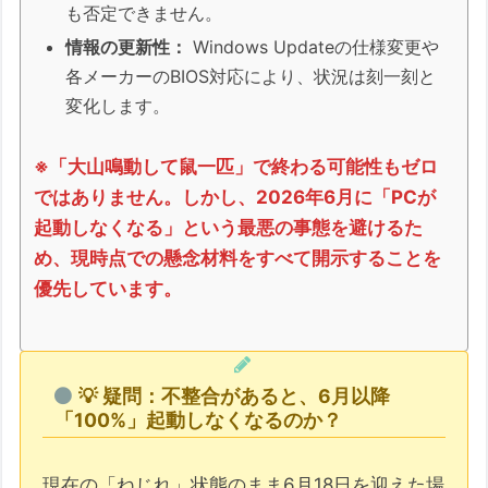
も否定できません。
「今回の更新」が完了したかを確認できる
情報の更新性：
Windows Updateの仕様変更や
部分は？
各メーカーのBIOS対応により、状況は刻一刻と
DB更新を確認できる方法は？
変化します。
【結論】結局、確実な更新確認の方法はあ
るのか？
※「大山鳴動して鼠一匹」で終わる可能性もゼロ
【効率化】複数台のPCを管理している方へ：
ではありません。しかし、2026年6月に「PCが
判定と修正の「セミ・オート」化とリモートワ
起動しなくなる」という最悪の事態を避けるた
ーク
め、現時点での懸念材料をすべて開示することを
優先しています。
1. 判定用PowerShellスクリプトの作成
2. 修正用レジストリファイルの事前準備
リモート（ネットワーク経由）で一括処理
を行う手順
💡 疑問：不整合があると、6月以降
「100%」起動しなくなるのか？
手法1：PowerShell Remoting
(WinRM) を使う
現在の「ねじれ」状態のまま6月18日を迎えた場
手法2：PsExec (Sysinternals) を使