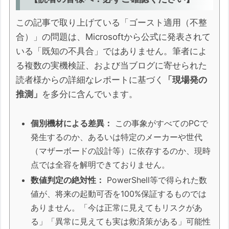
況」の判断
この記事で取り上げている「ゴースト適用（不整
「ゴースト適用」を見抜く：バージョン更新と
合）」の問題は、Microsoftから公式に発表されて
物理挙動の不整合
いる「既知の不具合」ではありません。筆者によ
物理的な「合格サイン」：二重再起動の有
る複数の実機検証、および当ブログに寄せられた
無
読者様からの詳細なレポートに基づく
「現場発の
数値による最終証明：WinREのバージョン
推測」
を多分に含んでいます。
照合
✅ 最終判定：あなたのPCは2026年6
個別機材による差異：
この事象がすべてのPCで
月を越えられるか？
発生するのか、あるいは特定のメーカーや世代
物理的な最終証明：DB（署名データベー
（マザーボードの設計等）に依存するのか、現時
ス）が本当に書き換わったか
点では全容を解明できておりません。
WinREのバージョンが「.7701」であ
数値判定の絶対性：
PowerShell等で得られた数
っても、まだ不安が残る方へ。
値が、将来の起動可否を100%保証するものでは
ありません。「今は正常に見えてもリスクがあ
【正直に伝えます】「鍵がある＝更
る」「異常に見えても実は救済策がある」可能性
新成功」とは限らない不都合な真実