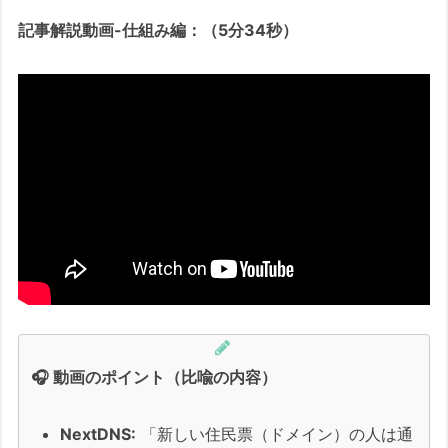
【導入ガイド】詳しい設定方法と注
記事解説動画-仕組み編：（5分34秒）
意点
Step 3：財布を守る「クレジットカード
情報の非保存」
「行きつけの店」に財布を預けない
解決策：ここでもBitwardenが役立ち
ます
Step 4：鉄壁のブラウザ環境を作る
（uBlock Origin）
【補足】Chromeユーザーと、乗り換
えを検討する方へ
1. Chromeを使い続けたい場合
🎧 動画のポイント（比喩の内容）
2. 「最強の盾」を使い続けたい
場合（ブラウザ乗り換え）
NextDNS:
「新しい住民票（ドメイン）の人は通
「入れ子式」の詐欺（マルバタイジ