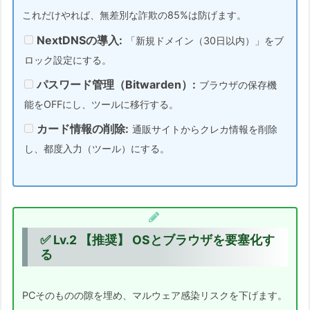
これだけやれば、無差別な詐欺の85%は防げます。
この記事に掲載しているトラブル解決のステッ
NextDNSの導入:
「新規ドメイン（30日以内）」をブ
プと目安時間
ロック設定にする。
序文
パスワード管理（Bitwarden）:
ブラウザの保存機
AI－そして最後はやはり人間になること
能をOFFにし、ツールに移行する。
1. AIは何が得意なのか？
カード情報の削除:
通販サイトからクレカ情報を削除
2. なぜ今回の装備が「AI対策」にな
し、都度入力（ツール）にする。
るのか？
AIの脅威と、最後に試される「人間力」
1. AIは「日本語」と「変装」が得意
2. それでも今回のツールが「AIに勝
✅ Lv.2 【推奨】 OSとブラウザを要塞化す
てる」理由
る
3. 最大の弱点は「信頼」を利用した
攻撃
PCそのものの隙を埋め、マルウェア感染リスクを下げます。
「屋上屋（おくじょうおく）」を重ねない