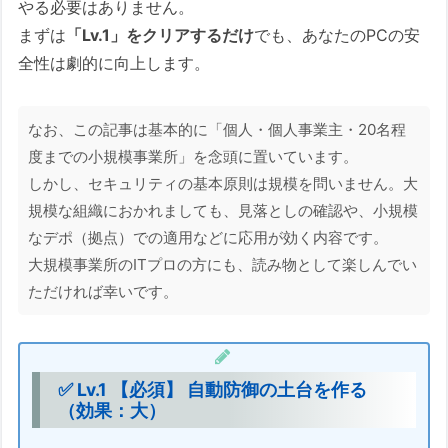
やる必要はありません。
この記事の要約
まずは
「Lv.1」をクリアするだけ
でも、あなたのPCの安
全性は劇的に向上します。
この記事について
ダイジェスト版
なお、この記事は基本的に「個人・個人事業主・20名程
スライドショー動画（約◯分）
度までの小規模事業所」を念頭に置いています。
テキスト版ダイジェスト
しかし、セキュリティの基本原則は規模を問いません。大
わかりやすい解説：なぜ「気をつける」だ
規模な組織におかれましても、見落としの確認や、小規模
けではダメなのか？
なデポ（拠点）での適用などに応用が効く内容です。
大規模事業所のITプロの方にも、読み物として楽しんでい
1. 泥棒は「新品の住所」を使ってや
ただければ幸いです。
ってくる
2. 「新参者はお断り」という最強の
ルール
3. 「偽物には反応しない」金庫を持
✅ Lv.1 【必須】 自動防御の土台を作る
（効果：大）
つ
4. 「家の鍵」もしっかりかける