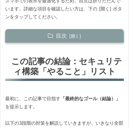
スマホでの表示を最適化するため、目次は折りたたんで
います。詳細な項目を確認したい方は、下の [開く] ボタ
ンをタップしてください。
目次
この記事の結論：セキュリティ構築「やるこ
と」リスト
この記事の結論：セキュリテ
✅ Lv.1 【必須】 自動防御の土台を作る
ィ構築「やること」リスト
（効果：大）
✅ Lv.2 【推奨】 OSとブラウザを要塞化す
る
最初に、この記事で目指す
「最終的なゴール（結論）」
✅ Lv.3 【プロ級】 物理的な「隔離」と
を提示します。
「思考」
【動画で解説】初心者向け：「多重防御」
以下の3段階の対策を解説していきますが、いきなり全部
の図解と比喩