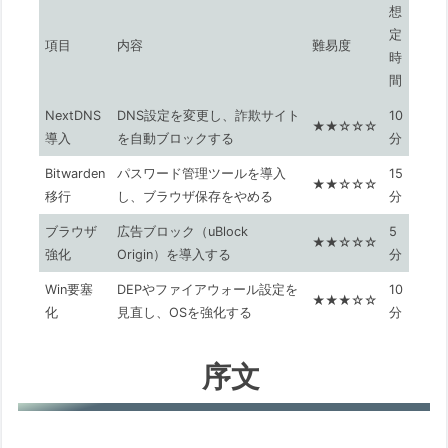
想
定
項目
内容
難易度
時
間
NextDNS
DNS設定を変更し、詐欺サイト
10
★★☆☆☆
導入
を自動ブロックする
分
Bitwarden
パスワード管理ツールを導入
15
★★☆☆☆
移行
し、ブラウザ保存をやめる
分
ブラウザ
広告ブロック（uBlock
5
★★☆☆☆
強化
Origin）を導入する
分
Win要塞
DEPやファイアウォール設定を
10
★★★☆☆
化
見直し、OSを強化する
分
序文