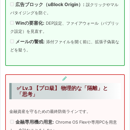
広告ブロック（uBlock Origin）:
誤クリックやマル
ために
バタイジングを防ぐ。
【推奨】金融取引環境の「隔離」について
Winの要塞化:
DEP設定、ファイアウォール（パブリッ
逆張りの思考：99.9%の「検知」より「隔
ク設定）を見直す。
離（アイソレーション）」で守る
メールの警戒:
添付ファイルを開く前に、拡張子偽装な
本文
どを疑う。
時間がない方へ：この記事での「クイック
解決」
【緊急提言】なぜ「手動ホワイトリスト」
は破綻するのか？
現代のWebは「砂浜の砂」のように
✅ Lv.3 【プロ級】 物理的な「隔離」と
「思考」
複雑
狙われているのは「あなた」です
金融資産を守るための最終防衛ラインです。
Step 1：入り口を自動封鎖する
「NextDNS」
金融専用機の用意:
Chrome OS Flexや専用PCを用意