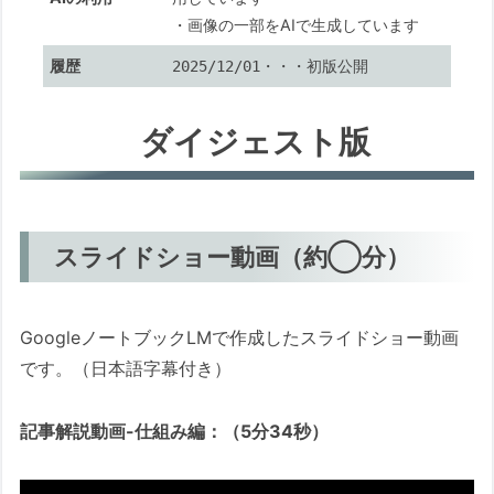
リティレベル」を見直す
・画像の一部をAIで生成しています
3. ファイアウォールの「プロファイル」
履歴
・・・初版公開
2025/12/01
を正しく選ぶ
最後に：防御とは「空振り」させること
ダイジェスト版
具体的な「次のステップ」
このブログのスタンス：速報性と予防効果
を最優先する理由
スライドショー動画（約◯分）
付録：この記事の作成プロセス（AI協働メモ）
1. この記事の目的と役割
2. 筆者の関連経験・専門性
GoogleノートブックLMで作成したスライドショー動画
です。（日本語字幕付き）
3. AIとの協働内容（調査・議論のポイン
ト）
記事解説動画-仕組み編：（5分34秒）
4. 主な参照情報・検証方法
この記事中の広告リンクについて