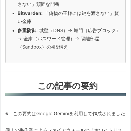
さない」頑固な門番
ング）を無効化する
Bitwarden:
「偽物の王様には鍵を渡さない」賢
【導入ガイド】ダウンロードと使い
い金庫
方
多重防御:
城壁（DNS）→ 城門（広告ブロック）
【コラム】会社PCに「広告ブロッ
→ 金庫（パスワード管理）→ 隔離部屋
ク」はアリかナシか？
（Sandbox）の4段構え
Step 5：そもそも「道具」を変える（セ
ーフブラウザの利用）
【推奨1】インストールするだけで最
強「Brave」
この記事の要約
【推奨2】カスタマイズ派の最後の砦
「Firefox」
Step 6：鉄壁の「隔離」と、銀行系ツー
ルの扱い方
※ この要約はGoogle Geminiを利用して作成されました
1. 「Windows Sandbox」で使い捨て
の実験室を作る
個人の手作業によるファイアウォールの「ホワイトリス