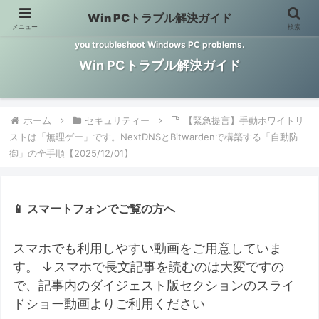
Win PCトラブル解決ガイド
メニュー
検索
Windows PCのトラブル解決をお手伝いするサイトです。 This site helps
you troubleshoot Windows PC problems.
Win PCトラブル解決ガイド
ホーム
セキュリティー
【緊急提言】手動ホワイトリ
ストは「無理ゲー」です。NextDNSとBitwardenで構築する「自動防
御」の全手順【2025/12/01】
📱 スマートフォンでご覧の方へ
スマホでも利用しやすい動画をご用意していま
す。
↓スマホで長文記事を読むのは大変ですの
で、記事内のダイジェスト版セクションのスライ
ドショー動画よりご利用ください