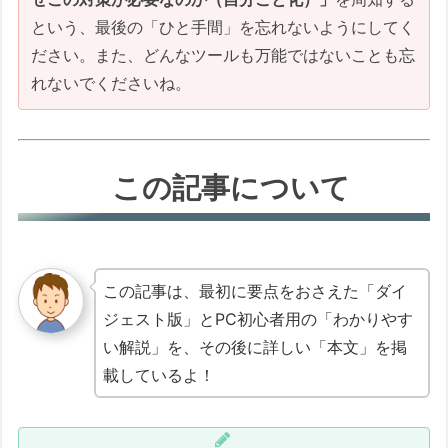
Q1. NextDNSを入れておけば、ハッカーの
という、最後の「ひと手間」を忘れないようにしてく
侵入も防げますか？
ださい。また、どんなツールも万能ではないことも忘
Q2. NextDNSを入れたら、普段見ている
れないでくださいね。
サイトが見られなくなりませんか？
Q3. Bitwardenは「無料」で大丈夫です
か？ 裏で情報を売られたりしませんか？
この記事について
Q4. スマホでネットを見ていると「セキュ
リティ証明書の期限が切れています」とい
う警告がよく出ます。ニュースサイト（ス
ポニチなど）でも出るのですが、ウイルス
この記事は、最初に要点をおさえた「ダイ
でしょうか？
ジェスト版」とPC初心者用の「わかりやす
【管理者・ITプロ向け】テクニカルQ&A
い解説」を、その後に詳しい「本文」を掲
Q. NextDNSなどを導入後、特定のサ
載しているよ！
イトで頻繁に証明書エラー
（NET::ERR_CERT_AUTHORITY_INV
ALID）が出ます。