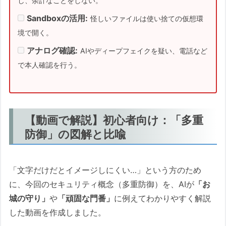
し、余計なことをしない。
なぜNextDNSが「詐欺サイト」に効
くのか？
Sandboxの活用:
怪しいファイルは使い捨ての仮想環
【導入ガイド】詳しい設定方法と注
境で開く。
意点
アナログ確認:
AIやディープフェイクを疑い、電話など
あなたの立場に合わせた導入パター
で本人確認を行う。
ン
パターンA：個人・フリーランス・副
業の方
【動画で解説】初心者向け：「多重
パターンB：小規模オフィス・店舗・
防御」の図解と比喩
零細企業の管理者
Step 2：情報を渡さない「Bitwarden」と
「都度入力」
「文字だけだとイメージしにくい…」という方のため
最強の盾は「パスワード管理ツール
に、今回のセキュリティ概念（多重防御）を、AIが
「お
の沈黙」
城の守り」
や
「頑固な門番」
に例えてわかりやすく解説
【朗報】毎回の入力は「指紋」や
した動画を作成しました。
「PIN」で一瞬です