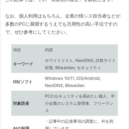
3. 【深層解説】人間の目とシステム
を欺く「偽装テクニック」
なお、個人利用はもちろん、企業の情シス担当者などが
おまけ4：デフォルトからの脱却。
多数のPCに展開するうえでも汎用性の高い手法ですの
「Windows要塞化」3つの設定
で、ぜひ参考にしてください。
1. DEP（データ実行防止）を「全プログラ
ム」に適用する
項目
内容
【トラブル】設定変更が反映されな
ホワイトリスト, NextDNS, 詐欺サイト
キーワード
い・おかしい時は？
対策, Bitwarden, セキュリティ
1. ネットが繋がらない・不安定
Windows 10/11, iOS/Android,
な場合
OS/ソフト
NextDNS, Bitwarden
2. セキュリティ設定が開かな
PCのセキュリティを高めたい個人、中
い・反映されない場合
対象読者
小企業のシステム管理者、フリーラン
3. 【最終手段】セキュリティポ
ス
リシーの強制初期化
・記事中の記述事項の調査に、AIを利
2. インターネットオプションの「セキュ
AIの利用
用しています