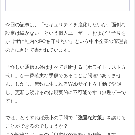
前の「心のブレーキ」
1. 警告が出たら「マウスから手を離す」
今回の記事は、「セキュリティを強化したいが、面倒な
2. 鉄道員の技「指差喚呼（ゆびさしかん
設定は続かない」という個人ユーザー、および「予算を
こ）」を使う
かけずに社内のPCを守りたい」という中小企業の管理者
3. 「手間」と「リスク」を天秤にかける
の方に向けて書かれています。
おまけ3：最大の侵入口「メール」は“公式情
報”で裏を取る
「怪しい通信以外はすべて遮断する（ホワイトリスト方
【一般ユーザー向け】フィッシング対策協
式）」が一番確実な手段であることは間違いありませ
議会
ん。しかし、無数に生まれるWebサイトを手動で登録
し、更新し続けるのは現実的に不可能です（無理ゲーで
【管理者・ITプロ向け】JPCERT/CC &
す）。
VirusTotalなど
1. JPCERT/CC（JPCERTコーディネ
では、どうすれば最小の手間で
「強固な対策」
を講じる
ーションセンター）
ことができるのでしょうか？
2. VirusTotal（ウイルストータル）
この記事では、その「自動化の秘密」を解説します。