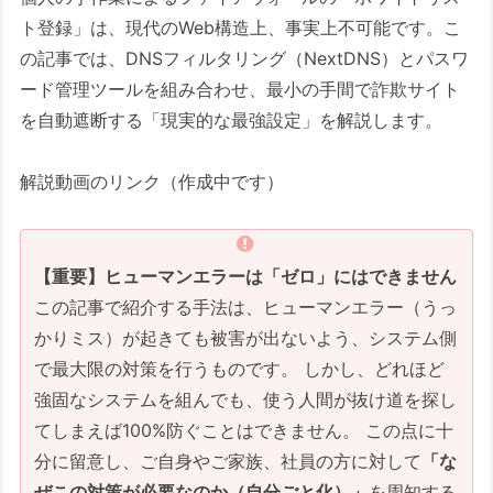
2. 「プライベートブラウズ」の大き
ト登録」は、現代のWeb構造上、事実上不可能です。こ
な誤解
の記事では、DNSフィルタリング（NextDNS）とパスワ
ード管理ツールを組み合わせ、最小の手間で詐欺サイト
3. セキュリティソフトの「決済保護
を自動遮断する「現実的な最強設定」を解説します。
ブラウザ」
企業で一括管理する場合の管理者向けTips
解説動画のリンク（作成中です）
NextDNSは、「企業や組織での一括管
理」に非常に向いている
部署ごとにルールを変える「プロフ
【重要】ヒューマンエラーは「ゼロ」にはできません
ァイル」機能
この記事で紹介する手法は、ヒューマンエラー（うっ
運用イメージ（ポリシーの使い
かりミス）が起きても被害が出ないよう、システム側
分け）
で最大限の対策を行うものです。 しかし、どれほど
【警告】「金は出さないがセキュリ
強固なシステムを組んでも、使う人間が抜け道を探し
ティは守れ」は通用しません
てしまえば100%防ぐことはできません。 この点に十
分に留意し、ご自身やご家族、社員の方に対して
「な
Q&A：よくある疑問と不安
ぜこの対策が必要なのか（自分ごと化）」
を周知する