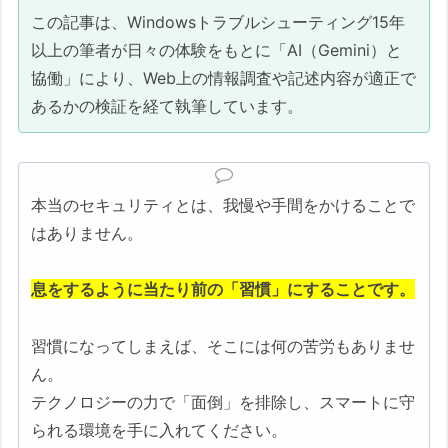
この記事は、Windowsトラブルシューティング15年
Q. 社内のActive Directory（AD）環
以上の筆者が日々の体験をもとに「AI（Gemini）と
境と共存できますか？
協働」により、Web上の情報調査や記述内容が適正で
Q. DNS over HTTPS (DoH) / TLS
あるかの検証を経て執筆しています。
(DoT) には対応していますか？
Q. ログの保存場所（リージョン）は
指定できますか？
本当のセキュリティとは、我慢や手間をかけることで
記事中の専門用語の解説
はありません。
おまけ1：ネットバンキングを利用する際の鉄
則
息をするように当たり前の「習慣」にすることです。
Lv.1 セキュリティソフトの「決済保護ブラ
ウザ」を使う
習慣になってしまえば、そこには何の苦労もありませ
ん。
Lv.2 【推奨】金融取引「専用のPC」を用
テクノロジーの力で「面倒」を排除し、スマートに守
意する
られる環境を手に入れてください。
おまけ2：最大の敵は「自分自身」？ クリック