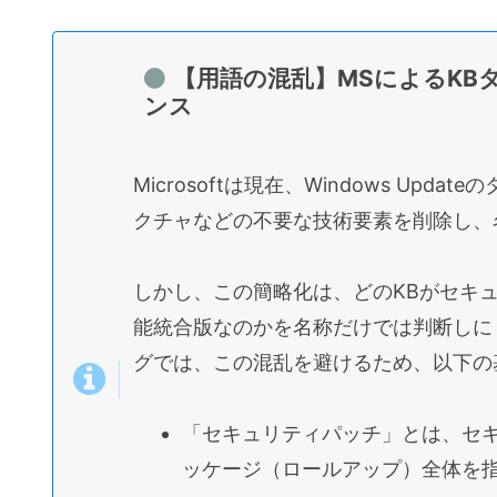
2. 対処法（安全・確実な推奨手順
ステップ1：Defender定
【用語の混乱】MSによるKB
ステップ2：Windows Up
ンス
ステップ3：手動インストー
3. 注意点とまとめ
Microsoftは現在、Windows Up
More：企業環境における「排除」の
クチャなどの不要な技術要素を削除し、
カードリーダー特別警告：致命的不具合リ
しかし、この簡略化は、どのKBがセキ
【最重要】Windowsの認証ル
能統合版なのかを名称だけでは判断しに
リスク
グでは、この混乱を避けるため、以下の
スマートカード認証の厳格化：影響範
1. 業務利用PC（顧客・社内認証）へ
「セキュリティパッチ」とは、セ
緊急対応ステップ（業務PC向け）
ッケージ（ロールアップ）全体を