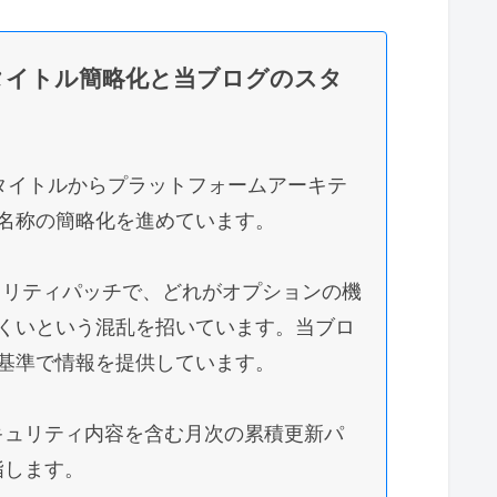
）
義ファイルのリセット（最優先）
タイトル簡略化と当ブログのスタ
dateキャッシュのクリア（最終手段）
ルを試す
dateのタイトルからプラットフォームアーキテ
真意と、本来の対応
名称の簡略化を進めています。
スク
ュリティパッチで、どれがオプションの機
ール変更が電子証明書の利用を停止させる
くいという混乱を招いています。当ブロ
基準で情報を提供しています。
囲とリスク比較
の致命的なリスク
キュリティ内容を含む月次の累積更新パ
指します。