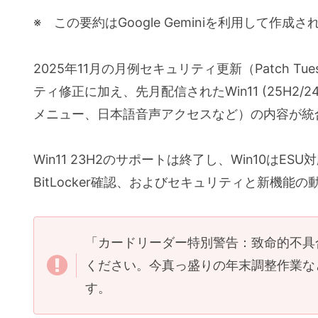
このブログのスタンス：速報性と予防
※ この要約はGoogle Geminiを利用して作成さ
KB 一覧 (2025年11月12日リリース分)
2025年11月の月例セキュリティ更新（Patch 
今月の特報
ティ修正に加え、先月配信されたWin11 (25H2/2
Office 2019など、Office製
メニュー、日本語音声アクセスなど）の内容が統
【重要】Office 2019など、
Windows 10 ESU（延長サポート
Win11 23H2のサポートは終了し、Win10は
1. 【最も確実】コマンドプロンプトで直
BitLocker確認、およびセキュリティと新機能
2. Windows Update設定画
3. レジストリ値を直接確認する
「カードリーダー特別警告：致命的不具
4. Microsoftアカウントの
ください。今真っ盛りの年末調整作業な
Windows Defender更新の「93%停
す。
1. トラブルの原因と背景