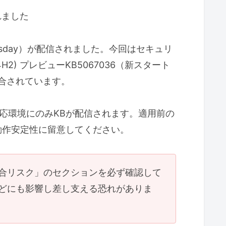
効果を最優先する理由
れました
Tuesday）が配信されました。今回はセキュリ
4H2) プレビューKB5067036（新スタート
品のサポート終了時期に関する重要なお知らせ
合されています。
セキュリティサポートが終了しました
）が有効か確認する複数の方法
ESU対応環境にのみKBが配信されます。適用前の
接確認する（slmgr.vbs /dlv）
の動作安定性に留意してください。
面で確認する（推奨）
（上級者向け）
合リスク」のセクションを必ず確認して
サインインを確認する（ESU無料版の条件）
どにも影響し差し支える恐れがありま
止」問題