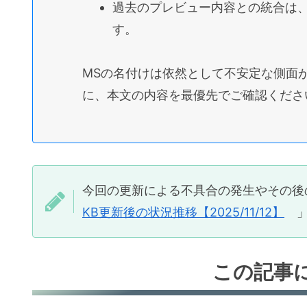
2. 個人利用PC（マイナンバーカード
過去のプレビュー内容との統合は
安全対策ステップ（個人PC向け）
す。
【付録】影響を受ける可能性のある代表
MSの名付けは依然として不安定な側面
1. アップデート適用前に推奨される処置
に、本文の内容を最優先でご確認くださ
1.1. 必須処置
明示的にシステムの復元ポイント
BitLocker回復キーの再確認と
1.2. 推奨処置
今回の更新による不具合の発生やその
システム全体の完全なバックアッ
KB更新後の状況推移【2025/11/12】
」
重要なデータの外部ドライブへの
2.1. Windows 11 Version 25H2・24H
この記事
2025-11 Cumulative Update for 
based Systems (KB5068861) (26