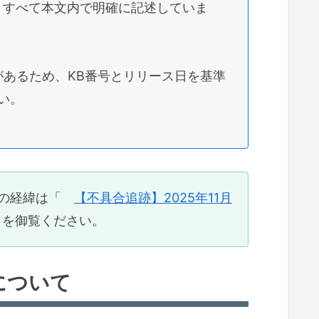
）への影響
、すべて本文内で明確に記述していま
的なカード/USBデバイス
があるため、KB番号とリリース日を基準
い。
を作成しておく
複数箇所への保存
後の経緯は「
【不具合追跡】2025年11月
プ
を御覧ください。
バックアップ
2
について
Windows 11, version 25H2 for x64-
200.7171)