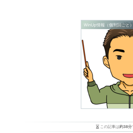
WinUp情報（個別回ごと
この記事は
約38分