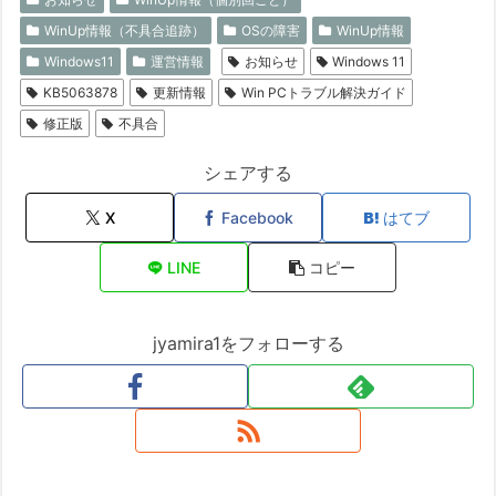
WinUp情報（不具合追跡）
OSの障害
WinUp情報
Windows11
運営情報
お知らせ
Windows 11
KB5063878
更新情報
Win PCトラブル解決ガイド
修正版
不具合
シェアする
X
Facebook
はてブ
LINE
コピー
jyamira1をフォローする