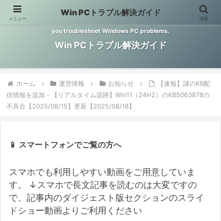
Win PCトラブル解決ガイド
メニュー
検索
Windows PCのトラブル解決をお手伝いするサイトです。 This site helps
you troubleshoot Windows PC problems.
Win PCトラブル解決ガイド
ホーム
運営情報
お知らせ
【速報】謎のKB配
信情報を追加－【リアルタイム追跡】Win11（24H2）のKB5063878の
不具合【2025/08/15】更新【2025/08/18】
📱 スマートフォンでご覧の方へ
スマホでも利用しやすい動画をご用意していま
す。
↓スマホで長文記事を読むのは大変ですの
で、記事内のダイジェスト版セクションのスライ
ドショー動画よりご利用ください