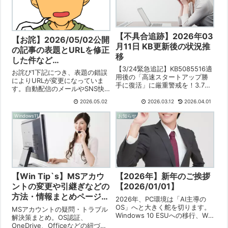
報。
復推奨。24H2アップグレード後
は.NET再インストールを推奨。
USB関連不具合も多い。
【不具合追跡】2026年03
【お詫】2026/05/02公開
月11日 KB更新後の状況推
の記事の表題とURLを修正
移
した件など
【3/24緊急追記】KB5085516適
【2026/05/02】
お詫び1下記につき、表題の錯誤
用後の「高速スタートアップ勝
によりURLが変更になっていま
手に復活」に厳重警戒を！3.7倍
す。自動配信のメールやSNS快
の頻度で設定リセットが発生
癒で公開を知り訪問していただ
中。4.6GBパッチによるプロフ
2026.05.02
2026.03.12
2026.04.01
いた方には語枚枠をおかけしま
ァイル再構成の罠を徹底解説。
して。ご寛容ください。【不具
Windows11
お知らせ
明日3/25のプレビュー更新（C
合追跡】2026年04月30日 プレ
リリース）で文鎮化を避けるた
ビューKB更新後の状況推移お
めの必須自衛策とは？
詫...
【Win Tip`s】MSアカウ
【2026年】新年のご挨拶
ントの変更や引継ぎなどの
【2026/01/01】
方法・情報まとめページ
2026年、PC環境は「AI主導の
【2015/03/21移転】
OS」へと大きく舵を切ります。
MSアカウントの疑問・トラブル
Windows 10 ESUへの移行、Win
解決策まとめ。OS認証、
12への期待、そしてパーツ高
OneDrive、Officeなどの紐づけ