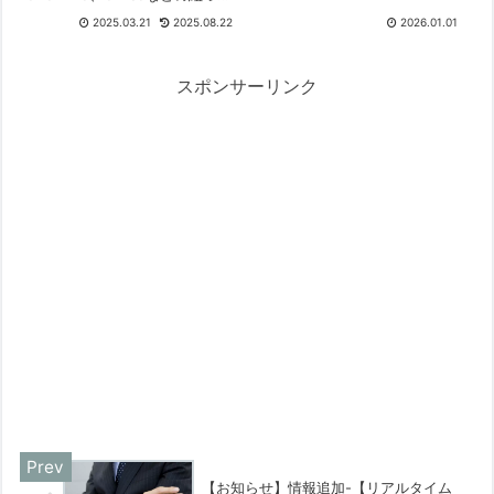
騰。激変するPC環境の中で、い
に対応。アカウント変更、引継
2025.03.21
2025.08.22
2026.01.01
かに安全に・賢くPCを使い続け
ぎ、新規作成、パスワード忘
るべきか。新年のご挨拶ととも
れ、ログイン不可の対処法をMS
に、今年の展望と当サイトの使
公式情報や外部サイトへのリン
命をお伝えします。
クで解説。新規作成の注意点、
スポンサーリンク
メールアドレス変更、Officeラ
イセンス移行、Skype移行、
Windowsライセンス紐づけ、
Office再インストールも網羅。
【お知らせ】情報追加-【リアルタイム