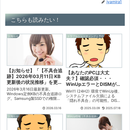
jyamira1
こちらも読みたい！
お知らせ
トラブルシューティングと予防
【お知らせ】「【不具合追
【あなたのPCは大丈
跡】2026年03月11日 KB
夫？】確認必須・・・
更新後の状況推移」を更新
WinUpエラーとDISMが
しました【2026/03/16】
2026年3月16日最新更新。
「62.3％」で必ず止まる
Win11 (24H2) 環境でWinUp後、
Windows定例KBの不具合追跡ロ
現象【2025/03/09】
システムファイル欠損による
グ。Samsung製SSDでの権限消
「隠れ不具合」の可能性。DISM
失や管理者権限剥奪といった局
が62.3%で停止する事例多発。
地的エラーの機序を、SID/ACLの
2026.03.16
2025.03.09
2025.07.18
原因はWinUp時の影響プログラ
再評価という視点からプロが徹
ム削除と復元不良か。.NETラン
お知らせ
WinUp情報（不具合追跡）
底考察。旧世代機の重鈍化を救
タイム削除も一因の可能性。
う「メモリ増設」の提言など、
cmdでDISM /CheckHealthで確
実機検証に基づく自衛策を詳
認し、sfc→DISM→sfcの順で修