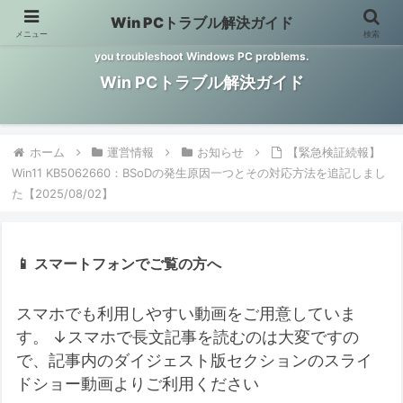
Win PCトラブル解決ガイド
メニュー
検索
Windows PCのトラブル解決をお手伝いするサイトです。 This site helps
you troubleshoot Windows PC problems.
Win PCトラブル解決ガイド
ホーム
運営情報
お知らせ
【緊急検証続報】
Win11 KB5062660：BSoDの発生原因一つとその対応方法を追記しまし
た【2025/08/02】
📱 スマートフォンでご覧の方へ
スマホでも利用しやすい動画をご用意していま
す。
↓スマホで長文記事を読むのは大変ですの
で、記事内のダイジェスト版セクションのスライ
ドショー動画よりご利用ください