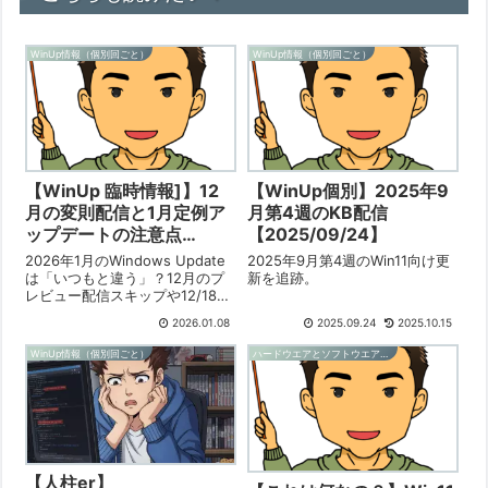
WinUp情報（個別回ごと）
WinUp情報（個別回ごと）
【WinUp 臨時情報]】12
【WinUp個別】2025年9
月の変則配信と1月定例ア
月第4週のKB配信
ップデートの注意点
【2025/09/24】
【2025/01/08】
2026年1月のWindows Update
2025年9月第4週のWin11向け更
は「いつもと違う」？12月のプ
新を追跡。
レビュー配信スキップや12/18の
臨時KBリリースを受け、1月の定
2026.01.08
2025.09.24
2025.10.15
例アップデートは障害予測が困
難な状況です。本記事では12月
WinUp情報（個別回ごと）
ハードウエアとソフトウエアの情報
の変則配信の振り返りと、1月の
更新を「数日間様子見」すべき
理由を詳しく解説します。
【人柱er】