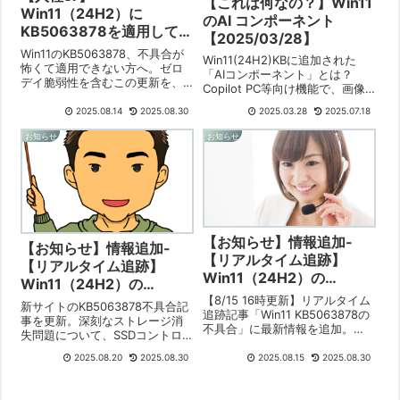
【これは何なの？】Win11
Win11（24H2）に
のAI コンポーネント
KB5063878を適用してみ
【2025/03/28】
る【2025/08/14】
Win11のKB5063878、不具合が
Win11(24H2)KBに追加された
怖くて適用できない方へ。ゼロ
「AIコンポーネント」とは？
デイ脆弱性を含むこの更新を、7
Copilot PC等向け機能で、画像
月に問題が出たPCで人柱が試し
検索、コンテンツ抽出、意味解
ました。安全にアップデートを
2025.08.14
2025.08.30
2025.03.28
2025.07.18
析が更新。次期Winの実験段階と
終えるための全手順と結果をレ
の見方も。23H2ユーザーは
お知らせ
お知らせ
ポート。
24H2非推奨。AI基礎解説、シス
テム構成、複数AI連携の参考サ
イトを紹介。CPU非対応だと機
能限定的。
【お知らせ】情報追加-
【お知らせ】情報追加-
【リアルタイム追跡】
【リアルタイム追跡】
Win11（24H2）の
Win11（24H2）の
KB5063878の不具合
【8/15 16時更新】リアルタイム
KB5063878の不具合
新サイトのKB5063878不具合記
【2025/08/15】に8/15の
追跡記事「Win11 KB5063878の
【2025/08/15】に8/20
事を更新。深刻なストレージ消
不具合」に最新情報を追加。
16時時点の情報を追加し
失問題について、SSDコントロ
午前7時時点の情報を追加
「インストールが極端に遅い」
ました【2025/08/15】
ーラーメーカー「Phison」が
しました【2025/08/20】
「アンインストールできない」
2025.08.20
2025.08.30
2025.08.15
2025.08.30
Microsoftとの共同調査を公式に
等の新たな問題や、Microsoftの
表明しました。問題解決が本格
公式発表を反映しました。
化する可能性があります。詳細