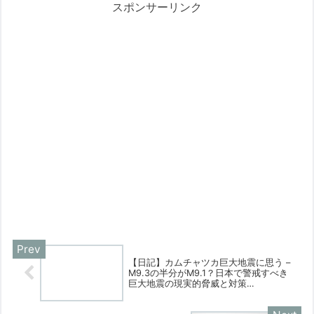
は本体記事で。
スポンサーリンク
【日記】カムチャツカ巨大地震に思う –
M9.3の半分がM9.1？日本で警戒すべき
巨大地震の現実的脅威と対策
【2025/07/30】