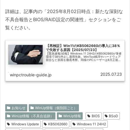
詳細は、記事内の「2025年8月02日時点：新たな深刻な
不具合報告とBIOS/RAID設定の関連性」セクションをご
覧ください。
【再検証】Win11のKB5062660の導入に38％
で失敗する原因【2025/07/23】
【緊急速報/続報】Windows 11 24H2のKB5062660が筆者
環境で38%停止し適用失敗。MiniTool残滓やハードウェア
競合など原因を徹底考察。同様のPCユーザーは8月正規版
まで様子見推奨。鋭意調査中
2025.07.23
winpctrouble-guide.jp
お知らせ
WinUp情報（個別回ごと）
WinUp情報（不具合追跡）
WinUp情報
BIOS
BSoD
Windows Update
KB5062660
Windows 11 24H2