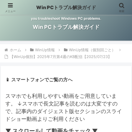
Win PCトラブル解決ガイド
メニュー
検索
Windows PCのトラブル解決をお手伝いするサイトです。 This site helps
you troubleshoot Windows PC problems.
Win PCトラブル解決ガイド
ホーム
WinUp情報
WinUp情報（個別回ごと）
【WinUp個別】2025年7月第4週のKB配信【2025/07/23】
📱 スマートフォンでご覧の方へ
スマホでも利用しやすい動画をご用意していま
す。
↓スマホで長文記事を読むのは大変ですの
で、記事内のダイジェスト版セクションのスライ
ドショー動画よりご利用ください
▼ スクロールして動画をチェック ▼