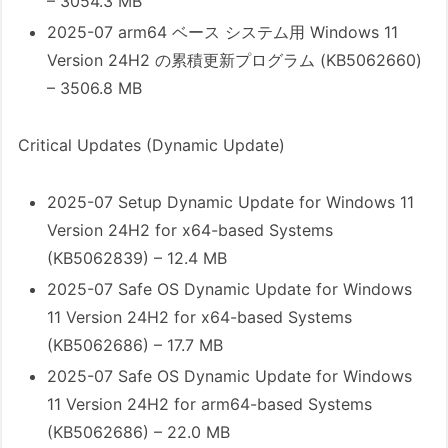
– 3054.3 MB
ューアップデートはすぐに適用すべきです
2025-07 arm64 ベース システム用 Windows 11
か？
Version 24H2 の累積更新プログラム (KB5062660)
4. Q: Windows 11 24H2でブルースクリー
– 3506.8 MB
ン（BSoD）がブラックスクリーンに変わ
ったと聞きましたが、これは何ですか？
Critical Updates (Dynamic Update)
5. Q: Windows 10のサポート終了につい
て教えてください。
2025-07 Setup Dynamic Update for Windows 11
6. Q: アップデート後にPCの動作がおかし
Version 24H2 for x64-based Systems
くなりました。どうすればよいですか？
(KB5062839) – 12.4 MB
7. Q: .NET Frameworkの更新は必要です
2025-07 Safe OS Dynamic Update for Windows
か？
11 Version 24H2 for x64-based Systems
8. Q: Windows 11 24H2への自動アップグ
(KB5062686) – 17.7 MB
レードを避けたいのですが？
2025-07 Safe OS Dynamic Update for Windows
最後に
11 Version 24H2 for arm64-based Systems
記事へのご質問やフィードバックについて
(KB5062686) – 22.0 MB