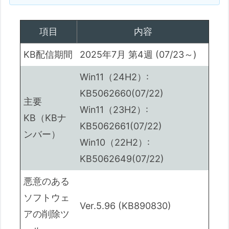
改善点
この更新プログラムに関す
項目
内容
る既知の問題
KB配信期間
2025年7月 第4週 (07/23～)
2.3. Windows 10 Version 22H2
2025-07 x64 ベース システム
Win11（24H2）:
用 Windows 10 Version 22H2
KB5062660(07/22)
主要
の累積更新プログラム
Win11（23H2）:
KB（KBナ
(KB5062649)
KB5062661(07/22)
リリース日:
ンバー）
Win10（22H2）:
バージョン:
KB5062649(07/22)
Windows セキュア ブート
証明書の有効期限
悪意のある
Microsoft Store アプリケ
ソフトウェ
Ver.5.96 (KB890830)
ーションの更新に関する通
アの削除ツ
知