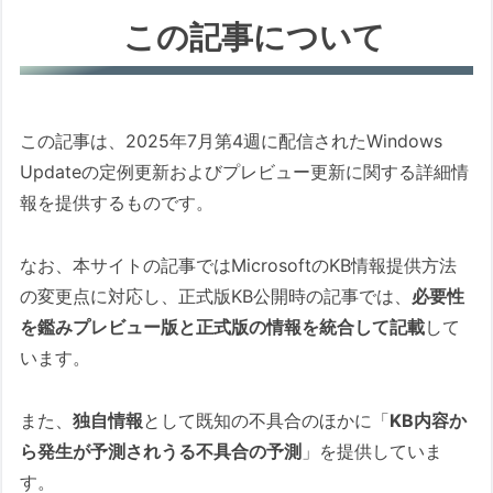
ログラム (セキュリティ問題の修正プログ
この記事について
ラム)
Windows 10 Version 22H2 用 累積更新プ
ログラム (セキュリティ問題の修正プログ
この記事は、2025年7月第4週に配信されたWindows
ラム)
Updateの定例更新およびプレビュー更新に関する詳細情
.NET Framework 関連 (2025年7月14日リ
報を提供するものです。
リース分)
本文
なお、本サイトの記事ではMicrosoftのKB情報提供方法
1. アップデート適用前に推奨される処置
の変更点に対応し、正式版KB公開時の記事では、
必要性
1.1. 必須処置
を鑑みプレビュー版と正式版の情報を統合して記載
して
明示的にシステムの復元ポイン
います。
トを作成しておく
BitLocker回復キーの再確認と複
また、
独自情報
として既知の不具合のほかに「
KB内容か
数箇所への保存
ら発生が予測されうる不具合の予測
」を提供していま
す。
1.2. 推奨処置