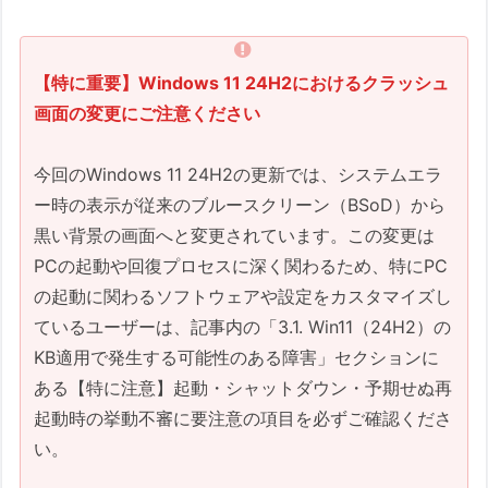
システム全体の完全なバックア
ップ
【特に重要】Windows 11 24H2におけるクラッシュ
重要なデータの外部ドライブへ
画面の変更にご注意ください
のバックアップ
2. OS・バージョン別アップデート詳細
今回のWindows 11 24H2の更新では、システムエラ
2.1. Windows 11 Version 24H2
ー時の表示が従来のブルースクリーン（BSoD）から
2025-07 Cumulative Update
黒い背景の画面へと変更されています。この変更は
Preview for Windows 11
PCの起動や回復プロセスに深く関わるため、特にPC
Version 24H2 for x64-based
の起動に関わるソフトウェアや設定をカスタマイズし
Systems (KB5062660)
ているユーザーは、記事内の「3.1. Win11（24H2）の
(26100.4770)
KB適用で発生する可能性のある障害」セクションに
リリース日:
ある【特に注意】起動・シャットダウン・予期せぬ再
バージョン:
起動時の挙動不審に要注意の項目を必ずご確認くださ
Windows セキュア ブート
い。
証明書の有効期限