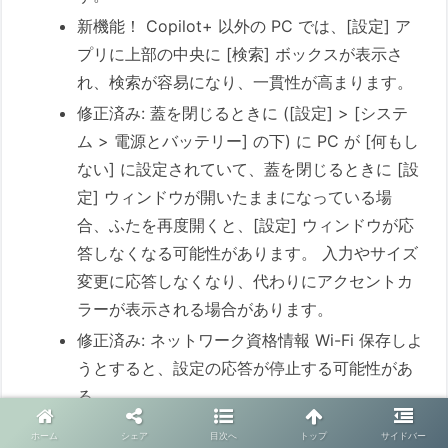
新機能！ Copilot+ 以外の PC では、[設定] ア
プリに上部の中央に [検索] ボックスが表示さ
れ、検索が容易になり、一貫性が高まります。
修正済み: 蓋を閉じるときに ([設定] > [システ
ム > 電源とバッテリー] の下) に PC が [何もし
ない] に設定されていて、蓋を閉じるときに [設
定] ウィンドウが開いたままになっている場
合、ふたを再度開くと、[設定] ウィンドウが応
答しなくなる可能性があります。 入力やサイズ
変更に応答しなくなり、代わりにアクセントカ
ラーが表示される場合があります。
修正済み: ネットワーク資格情報 Wi-Fi 保存しよ
うとすると、設定の応答が停止する可能性があ
る。
[Windows 回復性イニシアチブ]
次の変更は、Ignite
ホーム
シェア
目次へ
トップ
サイドバー