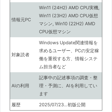
ップグレードPCへの影響】
Win11 (24H2) AMD CPU実機,
3.3. Win10（22H2）のKB適用で発生
Win11 (23H2) AMD CPU仮想
情報元PC
する可能性のある障害
マシン, Win10 (22H2) AMD
予測される可能性のある障害
CPU仮想マシン
（既知の不具合以外）:
4. 悪意のあるソフトウェアの削除ツール
Windows Update関連情報を
(KB890830)
求めるユーザー、PCの安定稼
対象読者
5. Windows 11 (23H2) から 24H2 への強
働を重視する方、情報システ
制アップデートに対処する
ム担当者など
5.1. 誤って24H2へのアップデートが
記事中の記述事項の調査・整
始まったのを止める方法
AIの利用
理・予測に、AIを利用してい
5.2. 24H2へのアップグレード自体を
ます
停止する方法
ブルースクリーン（BSoD）からブラックスク
履歴
2025/07/23…初版公開
リーンへ