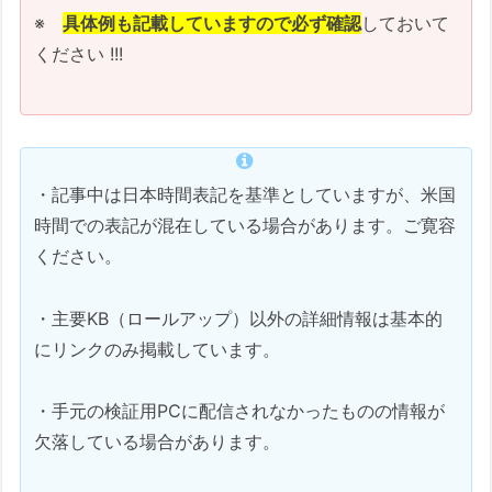
ハイライト
※
具体例も記載していますので必ず確認
しておいて
ください !!!
改善点
AI コンポーネント
この更新プログラムに関す
る既知の問題
2.2. Windows 11 Version 23H2
・記事中は日本時間表記を基準としていますが、米国
時間での表記が混在している場合があります。ご寛容
2025-07 Cumulative Update
ください。
Preview for Windows 11
Version 23H2 for x64-based
Systems (KB5062663)
・主要KB（ロールアップ）以外の詳細情報は基本的
にリンクのみ掲載しています。
リリース日:
バージョン:
・手元の検証用PCに配信されなかったものの情報が
Windows セキュア ブート
欠落している場合があります。
証明書の有効期限
ハイライト