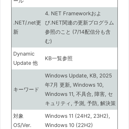
ール
サポート終了情報
4. NET Frameworkおよ
概要
.NET/.net更
び.NET関連の更新プログラム
この更新プログラムに関す
新
参照のこと (7/14配信分も含
る既知の問題
む)
3. 今回分のKB適用で発生する可能性のあ
る障害
Dynamic
KB一覧参照
3.1. Win11（24H2）のKB適用で発生
Update 他
する可能性のある障害
Windows Update, KB, 2025
予測される可能性のある障害
（既知の不具合以外）:
年7月 更新, Windows 10,
キーワード
3.2. Win11（23H2）のKB適用で発生
Windows 11, 不具合, 障害, セ
する可能性のある障害
キュリティ, 予測, 予防, 解決策
予測される可能性のある障害
対象
Windows 11 (24H2, 23H2),
（既知の不具合以外）:
OS/Ver.
Windows 10 (22H2)
【独自考察：旧OSからのア