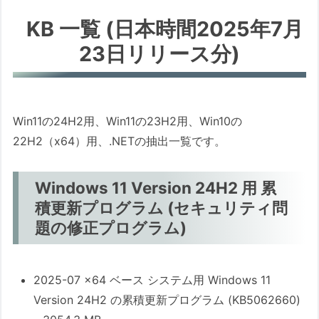
変更点の詳細
KB 一覧 (日本時間2025年7月
ユーザーへの影響と懸念
23日リリース分)
ブラックスクリーン表示の「ポーズ」
と自動再起動の制御
自動再起動を停止する操作手順
Win11の24H2用、Win11の23H2用、Win10の
トラブルシューティングのヒント
22H2（x64）用、.NETの抽出一覧です。
Q&A
1. Q: セキュアブート証明書の有効期限が
Windows 11 Version 24H2 用 累
切れるとどうなりますか？
積更新プログラム (セキュリティ問
2. Q: セキュアブートを無効にしている場
題の修正プログラム)
合や、TPM/セキュアブートを回避して
Windows 11を導入している場合はどうな
2025-07 x64 ベース システム用 Windows 11
りますか？
Version 24H2 の累積更新プログラム (KB5062660)
3. Q: 今回（2025年7月第4週）のプレビ