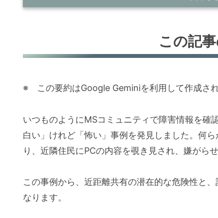
この記事の要約
この記事
この記事について
MSコミュニティへの質問事例
※ この要約はGoogle Geminiを利用して作成さ
原因と対策
落とし穴は何？
いつものようにMSコミュニティで障害情報を確
対策
白い」けれど「怖い」事例を発見しました。何ら
おまけ・・・Geminiに尋ねてみました
り、近隣住民にPCの内容を覗き見され、嫌がら
意図せずに近距離共有が有効になって
業者が工事して大元の1回線から各居室
この事例から、近距離共有の潜在的な危険性と、
いる下宿などもある。Winの近距離共
なります。
（注：同じルーターに接続している場