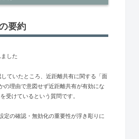
の要約
れました
認していたところ、近距離共有に関する「面
かの理由で意図せず近距離共有が有効にな
せを受けているという質問です。
しまうケースはありますか？
17にLANケーブルを配線して使わせて
設定の確認・無効化の重要性が浮き彫りに
有が有効だとPC内を覗かれますか？
合は同様になります）