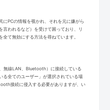
なっている場合はどうですか？
ワーク探索や近距離共有の設定を自動的
民にPCの情報を覗かれ、それを元に嫌がら
を言われるなど）を受けて困っており、リ
れば問題は発生しませんか？
を全て無効にする方法を尋ねています。
トネットワークの別はどこで確認します
りますか？
線LAN、Bluetooth）に接続している
いる全てのユーザー」が選択されている場
効果を最優先する理由
tooth接続に侵入する必要がありますが、い