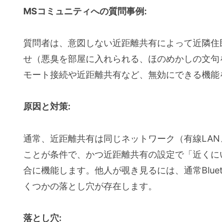
MSコミュニティへの質問事例:
同じ環境でネットワーク探索が有効に
PCを利用している場所ごとにネット
質問者は、意図しない近距離共有によって近隣住
に切り替えることはできますか？
せ（悪臭を部屋に入れられる、ほのめかしの文句
パブリックネットワークに設定してい
モート接続や近距離共有など、無効にできる機能
パブリックネットワーク、プライベー
か？
原因と対策:
スマホでもPCと同じような設定はあ
最後に
通常、近距離共有は同じネットワーク（有線LAN、無
ことが条件で、かつ近距離共有の設定で「近くに
このブログのスタンス：速報性と予防
合に機能します。他人が覗き見るには、通常Blue
この記事中の広告リンクについて
くつかの落とし穴が存在します。
落とし穴: