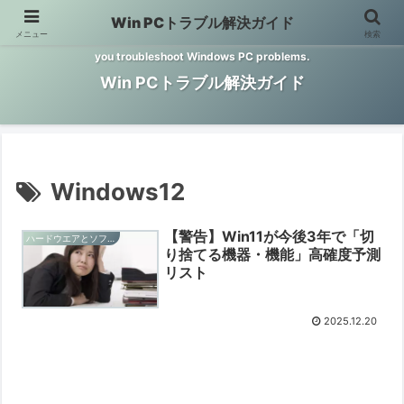
Win PCトラブル解決ガイド
メニュー
検索
Windows PCのトラブル解決をお手伝いするサイトです。 This site helps
you troubleshoot Windows PC problems.
Win PCトラブル解決ガイド
Windows12
【警告】Win11が今後3年で「切
ハードウエアとソフトウエアの情報
り捨てる機器・機能」高確度予測
リスト
2025.12.20