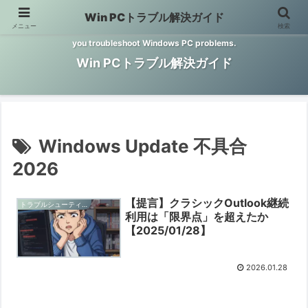
Win PCトラブル解決ガイド
メニュー
検索
Windows PCのトラブル解決をお手伝いするサイトです。 This site helps
you troubleshoot Windows PC problems.
Win PCトラブル解決ガイド
Windows Update 不具合
2026
【提言】クラシックOutlook継続
トラブルシューティングと予防
利用は「限界点」を超えたか
【2025/01/28】
2026.01.28