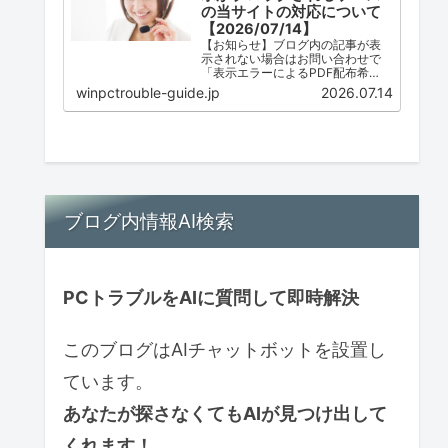
の当サイトの対応について
【2026/07/14】
【お知らせ】ブログ内の記事が表
示されない場合はお問い合わせで
「表示エラーによるPDF配布希
望」とご連絡ください。ただし、
winpctrouble-guide.jp
2026.07.14
配布は必ずしも可能ではありませ
ん。
ブログ内情報AI検索
PCトラブルをAIに質問して即時解決
このブログはAIチャットボットを設置し
ています。
あなたが探さなくてもAIが見つけ出して
くれます！