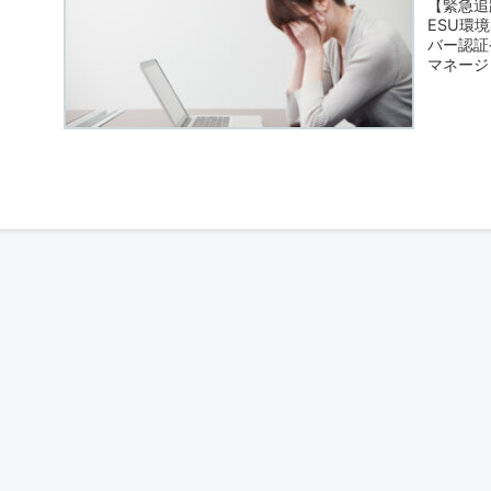
【緊急追跡】
ESU環
バー認証
マネージ
ための緊