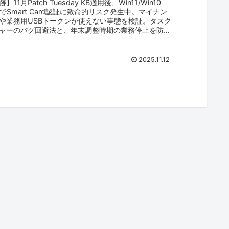
11月Patch Tuesday KB適用後、Win11/Win10
境でSmart Card認証に致命的リスク発生中。マイナン
や業務用USBトークンが使えない事態を検証。タスク
ャーのバグ回避法と、年末調整時期の業務停止を防ぐ
急対策を解説。
2025.11.12