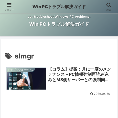
Win PCトラブル解決ガイド
メニュー
検索
Windows PCのトラブル解決をお手伝いするサイトです。 This site helps
you troubleshoot Windows PC problems.
Win PCトラブル解決ガイド
slmgr
【コラム】提案：月に一度のメン
トラブルシューティングと予防
テナンス－PC情報強制再読み込
みとMS側サーバーとの強制同期
【2026/04/30】
2026.04.30