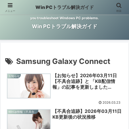
Win PCトラブル解決ガイド
メニュー
検索
Windows PCのトラブル解決をお手伝いするサイトです。 This site helps
you troubleshoot Windows PC problems.
Win PCトラブル解決ガイド
Samsung Galaxy Connect
【お知らせ】2026年03月11日
お知らせ
【不具合追跡】と 「KB配信情
報」の記事を更新しました
【2026/03/23】
2026.03.23
【不具合追跡】2026年03月11日
WinUp情報（不具合追跡）
KB更新後の状況推移