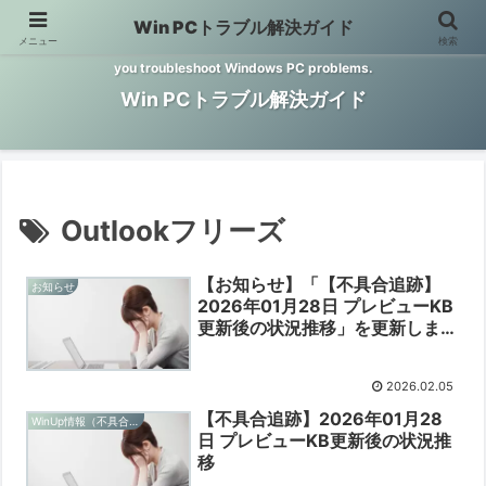
Win PCトラブル解決ガイド
メニュー
検索
Windows PCのトラブル解決をお手伝いするサイトです。 This site helps
you troubleshoot Windows PC problems.
Win PCトラブル解決ガイド
Outlookフリーズ
【お知らせ】「【不具合追跡】
お知らせ
2026年01月28日 プレビューKB
更新後の状況推移」を更新しまし
た【2026/02/05】
2026.02.05
【不具合追跡】2026年01月28
WinUp情報（不具合追跡）
日 プレビューKB更新後の状況推
移