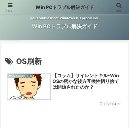
Win PCトラブル解決ガイド
メニュー
検索
Windows PCのトラブル解決をお手伝いするサイトです。 This site helps
you troubleshoot Windows PC problems.
Win PCトラブル解決ガイド
OS刷新
【コラム】サイレントキル-Win
推定/不確実な記事
OSの密かな後方互換性切り捨て
は開始されたのか？
2026.04.19