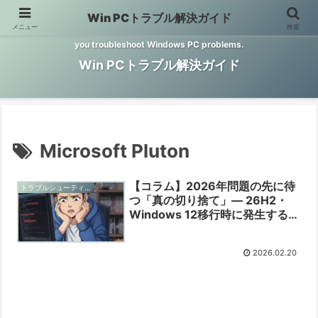
Win PCトラブル解決ガイド
メニュー
検索
Windows PCのトラブル解決をお手伝いするサイトです。 This site helps
you troubleshoot Windows PC problems.
Win PCトラブル解決ガイド
Microsoft Pluton
【コラム】2026年問題の先に待
トラブルシューティングと予防
つ「真の切り捨て」— 26H2・
Windows 12移行時に発生するハ
ードウェアの壁を予測する
【2026/02/20】
2026.02.20