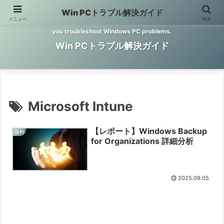
Win PCトラブル解決ガイド
メニュー
検索
Windows PCのトラブル解決をお手伝いするサイトです。 This site helps
you troubleshoot Windows PC problems.
Win PCトラブル解決ガイド
Microsoft Intune
【レポート】Windows Backup
資料
for Organizations 詳細分析
2025.09.05