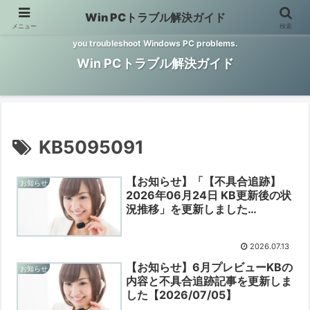
Win PCトラブル解決ガイド
メニュー
検索
Windows PCのトラブル解決をお手伝いするサイトです。 This site helps
you troubleshoot Windows PC problems.
Win PCトラブル解決ガイド
KB5095091
【お知らせ】「【不具合追跡】
お知らせ
2026年06月24日 KB更新後の状
況推移」を更新しました
【2026/07/13】
2026.07.13
【お知らせ】6月プレビューKBの
お知らせ
内容と不具合追跡記事を更新しま
した【2026/07/05】