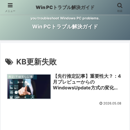
Win PCトラブル解決ガイド
メニュー
検索
Windows PCのトラブル解決をお手伝いするサイトです。 This site helps
you troubleshoot Windows PC problems.
Win PCトラブル解決ガイド
KB更新失敗
【先行推定記事】重要性大？：4
推定/不確実な記事
月プレビューからの
WindowsUpdate方式の変化
【2026/05/08】
2026.05.08