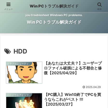
Win PCトラブル解決ガイド
メニュー
検索
Windows PCのトラブル解決をお手伝いするサイトです。 This site helps
you troubleshoot Windows PC problems.
Win PCトラブル解決ガイド
HDD
【あなたは大丈夫？】ユーザープ
トラブルシューティングと予防
ロファイル破損による不都合と修
復【2025/04/29】
2025.04.29
【PC購入】Win10終了でPCを買
ハードウエアとソフトウエアの情報
うならこれがベスト !!!
【2025/03/27】