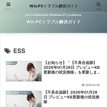
Win PCトラブル解決ガイド
メニュー
検索
Windows PCのトラブル解決をお手伝いするサイトです。 This site helps
you troubleshoot Windows PC problems.
Win PCトラブル解決ガイド
ESS
【お知らせ】「【不具合追跡】
お知らせ
2026年01月28日 プレビューKB
更新後の状況推移」を更新しまし
た【2026/02/05】
2026.02.05
【不具合追跡】2026年01月28
WinUp情報（不具合追跡）
日 プレビューKB更新後の状況推
移