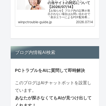
の当サイトの対応について
【2026/07/14】
【お知らせ】ブログ内の記事が表
示されない場合はお問い合わせで
「表示エラーによるPDF配布希
望」とご連絡ください。ただし、
winpctrouble-guide.jp
2026.07.14
配布は必ずしも可能ではありませ
ん。
ブログ内情報AI検索
PCトラブルをAIに質問して即時解決
このブログはAIチャットボットを設置し
ています。
あなたが探さなくてもAIが見つけ出して
くれます！