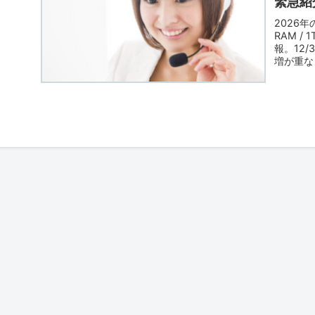
緊急紹介
2026
RAM /
報。12
増が重な