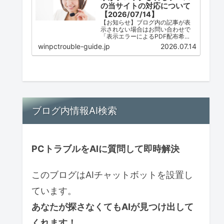
の当サイトの対応について
【2026/07/14】
【お知らせ】ブログ内の記事が表
示されない場合はお問い合わせで
「表示エラーによるPDF配布希
望」とご連絡ください。ただし、
winpctrouble-guide.jp
2026.07.14
配布は必ずしも可能ではありませ
ん。
ブログ内情報AI検索
PCトラブルをAIに質問して即時解決
このブログはAIチャットボットを設置し
ています。
あなたが探さなくてもAIが見つけ出して
くれます！