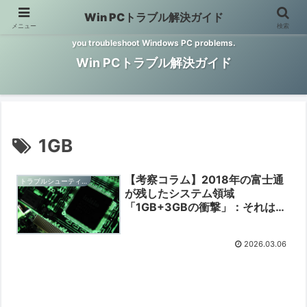
Win PCトラブル解決ガイド
メニュー
検索
Windows PCのトラブル解決をお手伝いするサイトです。 This site helps
you troubleshoot Windows PC problems.
Win PCトラブル解決ガイド
1GB
【考察コラム】2018年の富士通
トラブルシューティングと予防
が残したシステム領域
「1GB+3GBの衝撃」：それはオ
ーバースペックか、未来への聖域
か？【2026/03/05】
2026.03.06