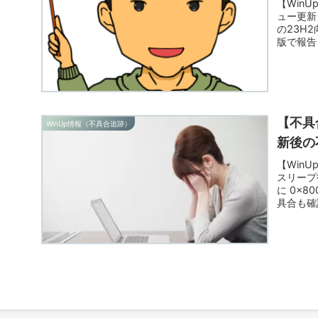
【WinU
ュー更新 
の23H
版で報告
安定性重
【不具
WinUp情報（不具合追跡）
新後の
【WinUp
スリープ
に 0x8
具合も確
メーカー