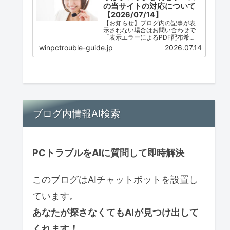
の当サイトの対応について
【2026/07/14】
【お知らせ】ブログ内の記事が表
示されない場合はお問い合わせで
「表示エラーによるPDF配布希
望」とご連絡ください。ただし、
winpctrouble-guide.jp
2026.07.14
配布は必ずしも可能ではありませ
ん。
ブログ内情報AI検索
PCトラブルをAIに質問して即時解決
このブログはAIチャットボットを設置し
ています。
あなたが探さなくてもAIが見つけ出して
くれます！