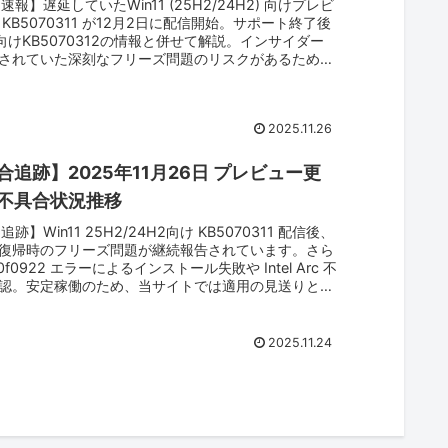
p速報】遅延していたWin11 (25H2/24H2) 向けプレビ
KB5070311 が12月2日に配信開始。サポート終了後
2向けKB5070312の情報と併せて解説。インサイダー
されていた深刻なフリーズ問題のリスクがあるため、
視の方は適用見送りを推奨します。
2025.11.26
合追跡】2025年11月26日 プレビュー更
不具合状況推移
追跡】Win11 25H2/24H2向け KB5070311 配信後、
復帰時のフリーズ問題が継続報告されています。さら
00f0922 エラーによるインストール失敗や Intel Arc 不
認。安定稼働のため、当サイトでは適用の見送りと、
製ツールの削除を強く推奨します。
2025.11.24