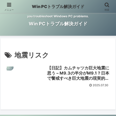
Win PCトラブル解決ガイド
メニュー
検索
Windows PCのトラブル解決をお手伝いするサイトです。 This site helps
you troubleshoot Windows PC problems.
Win PCトラブル解決ガイド
地震リスク
【日記】カムチャツカ巨大地震に
日記
思う – M9.3の半分がM9.1？日本
で警戒すべき巨大地震の現実的脅
威と対策【2025/07/30】
2025.07.30