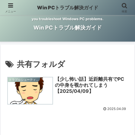
Win PCトラブル解決ガイド
メニュー
検索
Windows PCのトラブル解決をお手伝いするサイトです。 This site helps
you troubleshoot Windows PC problems.
Win PCトラブル解決ガイド
共有フォルダ
【少し怖い話】近距離共有でPC
トラブルシューティングと予防
の中身を覗かれてしまう
【2025/04/09】
2025.04.09