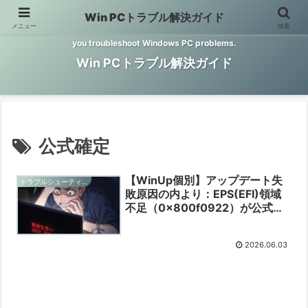
Win PCトラブル解決ガイド
メニュー
検索
Windows PCのトラブル解決をお手伝いするサイトです。 This site helps
you troubleshoot Windows PC problems.
Win PCトラブル解決ガイド
公式確定
【WinUp個別】アップデート失
トラブルシューティングと予防
敗原因の内より：EPS(EFI)領域
不足（0x800f0922）が公式に
確定【2026/06/03】
2026.06.03