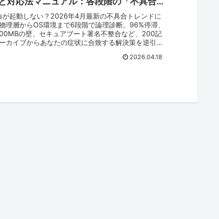
と対応法マニュアル：各段階の「不具合
と「復旧手順一覧」【2026/04/18】
owsが起動しない？2026年4月最新の不具合トレンドに
物理層からOS環境まで6段階で論理診断。96%停滞、
域100MBの壁、セキュアブート署名不整合など、200記
ーカイブからあなたの症状に合致する解決策を逆引
化を防ぐプロの生存戦略を全公開。
2026.04.18