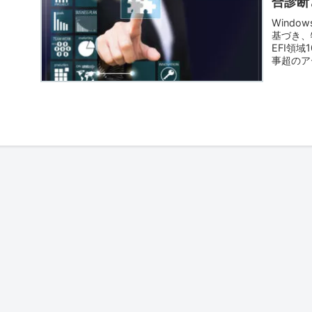
合診断
原因」
Wind
基づき、
EFI領
事超のア
き。文鎮