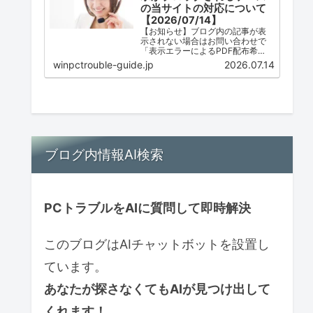
の当サイトの対応について
【2026/07/14】
【お知らせ】ブログ内の記事が表
示されない場合はお問い合わせで
「表示エラーによるPDF配布希
望」とご連絡ください。ただし、
winpctrouble-guide.jp
2026.07.14
配布は必ずしも可能ではありませ
ん。
ブログ内情報AI検索
PCトラブルをAIに質問して即時解決
このブログはAIチャットボットを設置し
ています。
あなたが探さなくてもAIが見つけ出して
くれます！