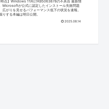
夜 時点】Windows 11向けKB5063878の不具合 最新情
。Microsoftが公式に認定したインストール失敗問題
、広がりを見せるパフォーマンス低下の状況を速報。
掘りする本編は明日公開。
2025.08.14