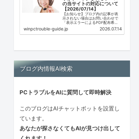
の当サイトの対応について
【2026/07/14】
【お知らせ】ブログ内の記事が表
示されない場合はお問い合わせで
「表示エラーによるPDF配布希
望」とご連絡ください。ただし、
winpctrouble-guide.jp
2026.07.14
配布は必ずしも可能ではありませ
ん。
ブログ内情報AI検索
PCトラブルをAIに質問して即時解決
このブログはAIチャットボットを設置し
ています。
あなたが探さなくてもAIが見つけ出して
くれます！