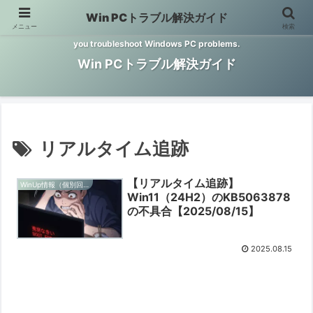
Win PCトラブル解決ガイド
メニュー
検索
Windows PCのトラブル解決をお手伝いするサイトです。 This site helps
you troubleshoot Windows PC problems.
Win PCトラブル解決ガイド
リアルタイム追跡
【リアルタイム追跡】
WinUp情報（個別回ごと）
Win11（24H2）のKB5063878
の不具合【2025/08/15】
2025.08.15