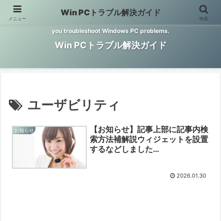
Win PCトラブル解決ガイド
メニュー
検索
Windows PCのトラブル解決をお手伝いするサイトです。 This site helps
you troubleshoot Windows PC problems.
Win PCトラブル解決ガイド
ユーザビリティ
【お知らせ】記事上部に記事内検
お知らせ
索方法補解説ウィジェットを設置
するなどしました
【2026/01/30】
2026.01.30