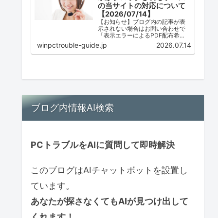
の当サイトの対応について
【2026/07/14】
【お知らせ】ブログ内の記事が表
示されない場合はお問い合わせで
「表示エラーによるPDF配布希
望」とご連絡ください。ただし、
winpctrouble-guide.jp
2026.07.14
配布は必ずしも可能ではありませ
ん。
ブログ内情報AI検索
PCトラブルをAIに質問して即時解決
このブログはAIチャットボットを設置し
ています。
あなたが探さなくてもAIが見つけ出して
くれます！