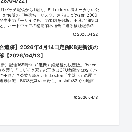
26/04/22】
4月パッチ配信から1週間。BitLocker回復キー要求の公
Home版の「半落ち」リスク、さらにはRyzen 2000
発生中の「モザイク死」の要因を分析。不具合追跡ロ
と、ハードウェアの構造的不適合に迫る検証記事の公
らせします。
2026.04.22
合追跡】2026年4月14日定例KB更新後の
【2026/04/13】
2更新】配信168時間（1週間）経過後の決定版。Ryzen
番台を襲う「モザイク死」の正体はCPU故障ではなくハ
の不適合？公式が認めたBitLocker「半落ち」の罠に
遭難回避、BIOS更新の重要性、msinfo32での地雷点
実機検証に基づく生存戦略を完全網羅。5.1GB巨大パ
ち向かう全ユーザー必読の哨戒ログ。
2026.04.13