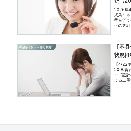
た【20
2026年
式条件や
番台等で
グの改訂
開をお知
【不具
WinUp情報（不具合追跡）
状況推移
【4/2
2000
ード設計
よる二重
検など、
ッチに立