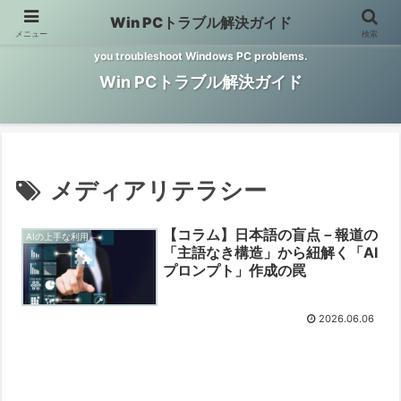
Win PCトラブル解決ガイド
メニュー
検索
Windows PCのトラブル解決をお手伝いするサイトです。 This site helps
you troubleshoot Windows PC problems.
Win PCトラブル解決ガイド
メディアリテラシー
【コラム】日本語の盲点－報道の
AIの上手な利用
「主語なき構造」から紐解く「AI
プロンプト」作成の罠
2026.06.06