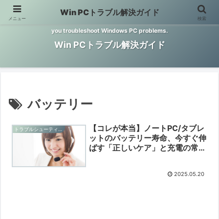
Win PCトラブル解決ガイド
メニュー
検索
Windows PCのトラブル解決をお手伝いするサイトです。 This site helps
you troubleshoot Windows PC problems.
Win PCトラブル解決ガイド
バッテリー
【コレが本当】ノートPC/タブレ
トラブルシューティングと予防
ットのバッテリー寿命、今すぐ伸
ばす「正しいケア」と充電の常識
【2025/05/20】
2025.05.20