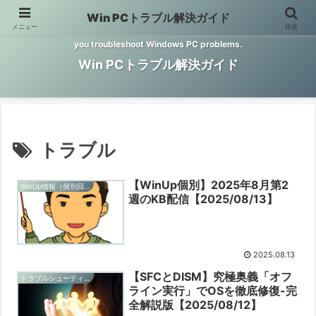
Win PCトラブル解決ガイド
メニュー
検索
Windows PCのトラブル解決をお手伝いするサイトです。 This site helps
you troubleshoot Windows PC problems.
Win PCトラブル解決ガイド
トラブル
【WinUp個別】2025年8月第2
WinUp情報（個別回ごと）
週のKB配信【2025/08/13】
2025.08.13
【SFCとDISM】究極奥義「オフ
トラブルシューティングと予防
ライン実行」でOSを徹底修復-完
全解説版【2025/08/12】