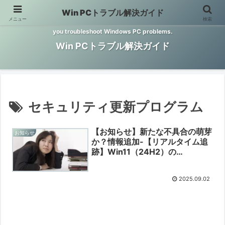
Win PCトラブル解決ガイド
メニュー
検索
Windows PCのトラブル解決をお手伝いするサイトです。 This site helps
you troubleshoot Windows PC problems.
Win PCトラブル解決ガイド
セキュリティ更新プログラム
【お知らせ】新たな不具合の萌芽
お知らせ
か？情報追加-【リアルタイム追
跡】Win11（24H2）の
KB5063878の不具合
【2025/08/15】に09/02 11:00
2025.09.02
時点の情報を追加しました
【2025/09/02】