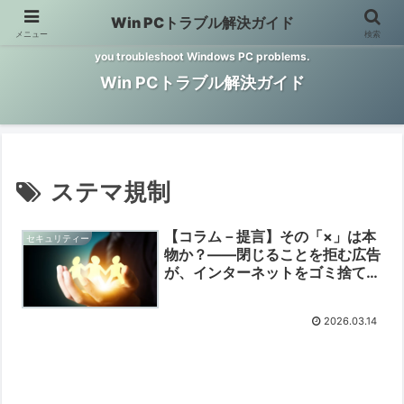
Win PCトラブル解決ガイド
メニュー
検索
Windows PCのトラブル解決をお手伝いするサイトです。 This site helps
you troubleshoot Windows PC problems.
Win PCトラブル解決ガイド
ステマ規制
【コラム－提言】その「×」は本
セキュリティー
物か？――閉じることを拒む広告
が、インターネットをゴミ捨て場
に変えている
2026.03.14