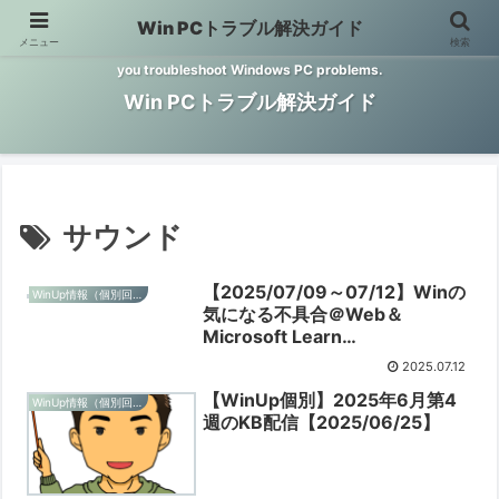
Win PCトラブル解決ガイド
メニュー
検索
Windows PCのトラブル解決をお手伝いするサイトです。 This site helps
you troubleshoot Windows PC problems.
Win PCトラブル解決ガイド
サウンド
【2025/07/09～07/12】Winの
WinUp情報（個別回ごと）
気になる不具合＠Web＆
Microsoft Learn
Answers【2025/007/12】
2025.07.12
【WinUp個別】2025年6月第4
WinUp情報（個別回ごと）
週のKB配信【2025/06/25】