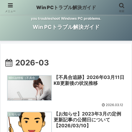
Win PCトラブル解決ガイド
メニュー
検索
Windows PCのトラブル解決をお手伝いするサイトです。 This site helps
you troubleshoot Windows PC problems.
Win PCトラブル解決ガイド
2026-03
【不具合追跡】2026年03月11日
WinUp情報（不具合追跡）
KB更新後の状況推移
2026.03.12
【お知らせ】2023年3月の定例
お知らせ
更新記事の公開日について
【2026/03/10】